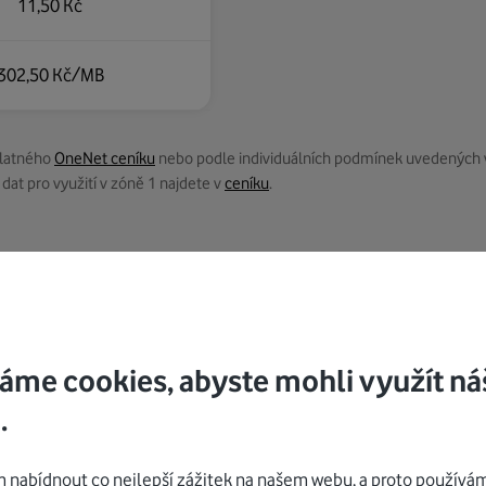
11,50 Kč
302,50 Kč/MB
platného
OneNet ceníku
nebo podle individuálních podmínek uvedených ve v
at pro využití v zóně 1 najdete v
ceníku
.
í se podle extra ceníku v kategorii
Volání do zahraničí
áme cookies, abyste mohli využít ná
.
nabídnout co nejlepší zážitek na našem webu, a proto používám