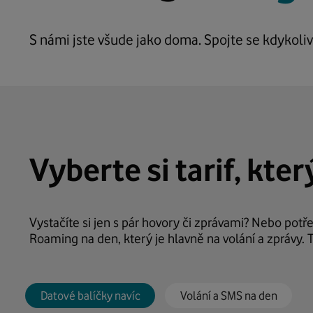
kam
kam
cestujete
cestujete
S námi jste všude jako doma. Spojte se kdykoli
Vyberte si tarif, kte
Vystačíte si jen s pár hovory či zprávami? Nebo pot
Roaming na den, který je hlavně na volání a zprávy. 
Datové balíčky navíc
Volání a SMS na den