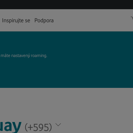
Inspirujte se
Podpora
k máte nastavený roaming.
uay
ay
(+595)