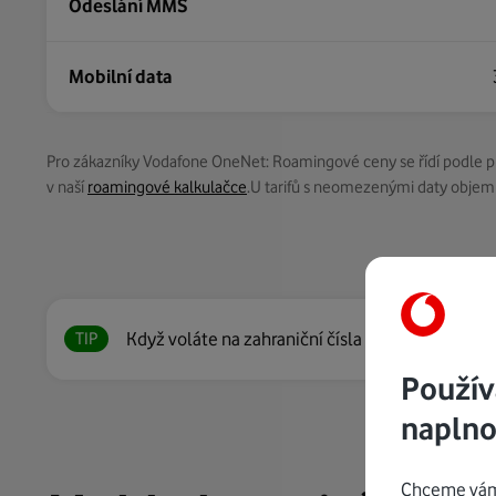
Odeslání MMS
Mobilní data
Pro zákazníky Vodafone OneNet: Roamingové ceny se řídí podle 
v naší
roamingové kalkulačce
.
U tarifů s neomezenými daty objem d
Když voláte na zahraniční čísla v této zemi, plat
TIP
Použív
naplno
Chceme vám 