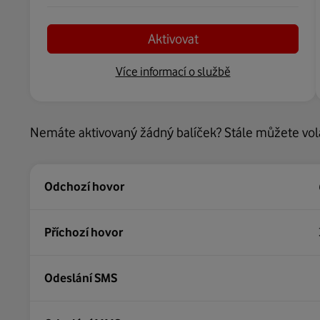
Nastavit v Můj Vodafone
Aktivovat
Více informací o službě
Více informací o službě
Nemáte aktivovaný žádný balíček? Stále můžete vol
Odchozí hovor
Příchozí hovor
Odeslání SMS