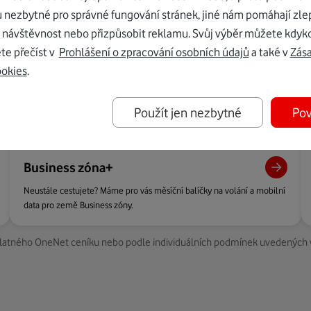
dit
u nezbytné pro správné fungování stránek, jiné nám pomáhají zle
 návštěvnost nebo přizpůsobit reklamu. Svůj výběr můžete kdyko
te přečíst v
Prohlášení o zpracování osobních údajů
a také v
Zás
m nebo omrkněte balíčky pro země Business zóny+. Prostě vše, co 
ookies
.
Použít jen nezbytné
Pov
Business zóna+
Neustále cestujete? Máme pro vás měsíční balíčky na volání a mobilní
data pro země Business zóny.
tného OneNet ceníku nebo podle individuálních podmínek uvedených ve vaš