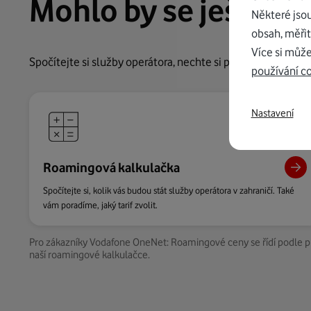
Mohlo by se ještě ho
Některé jso
obsah, měřit
Více si může
Spočítejte si služby operátora, nechte si poradit s tarife
používání c
Nastavení
Roamingová kalkulačka
Spočítejte si, kolik vás budou stát služby operátora v zahraničí. Také
vám poradíme, jaký tarif zvolit.
Pro zákazníky Vodafone OneNet: Roamingové ceny se řídí podle pla
naší roamingové kalkulačce.