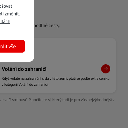
pšovat
li změnit.
adách
potřebujete pro pohodlné cesty.
olit vše
Volání do zahraničí
Když voláte na zahraniční čísla v této zemi, platí se podle extra ceníku
v kategorii Volání do zahraničí.
í smlouvě. Spočítejte si, který tarif je pro vás nejvýhodnější v