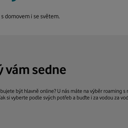
v s domovem i se světem.
rý vám sedne
řebujete být hlavně online? U nás máte na výběr roaming 
Tak si vyberte podle svých potřeb a buďte i za vodou za vo