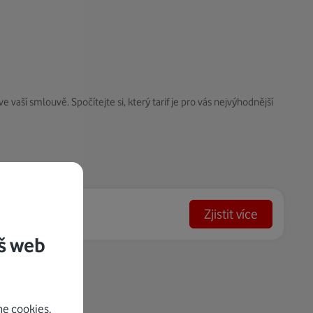
aší smlouvě. Spočítejte si, který tarif je pro vás nejvýhodnější
Zjistit více
š web
e cookies.