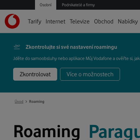
Osobní
Podnikatelé a firmy
Úvodní
Tarify
Internet
Televize
Obchod
Nabídky
stránka
Zkontrolujte si své nastavení roamingu
Jděte do samoobsluhy nebo aplikace Můj Vodafone a ověřte si, ja
Zkontrolovat
Více o možnostech
›
Úvod
Roaming
*
*
Parag
Paragu
Roaming
Napište
Napište
zemi,
zemi,