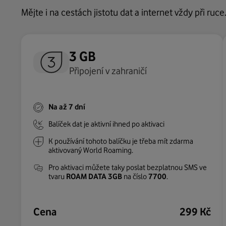
Mějte i na cestách jistotu dat a internet vždy při ru
3 GB
Roaming na den
Připojení v zahraničí
Jednorázově na 24 hodin
Na až 7 dní
1 GB na 24 hodin
Balíček dat je aktivní ihned po aktivaci
Neomezené volání do ČR u neomezených tarifů
K používání tohoto balíčku je třeba mít zdarma
aktivovaný World Roaming.
Pro aktivaci můžete taky poslat bezplatnou SMS ve
tvaru
ROAM DATA 3GB
na číslo
7700
.
Cena
Na den
299 Kč
199 Kč