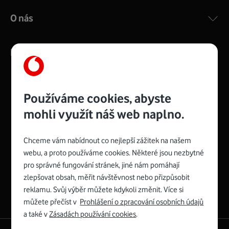
O nás
Kontakty
Používáme cookies, abyste
Management
Recruitment
Top
Platinové
mohli využít náš web naplno.
and
Academy
odpovědná
ocenění
engineering
Awards
firma
udržitelnosti
consultancy
logo
roku
EcoVadis
2024
2025
Best
Vodafone
Chceme vám nabídnout co nejlepší zážitek na našem
Buy
má
Award
První
webu, a proto používáme cookies. Některé jsou nezbytné
zelenou
Spojte se s Vodafonem
síť
pro správné fungování stránek, jiné nám pomáhají
zlepšovat obsah, měřit návštěvnost nebo přizpůsobit
Youtube
Facebook
Vodafone
Instagram
X
LinkedIn
profil
reklamu. Svůj výběr můžete kdykoli změnit. Více si
profil
TV
profil
profil
profil
Facebook
můžete přečíst v
Prohlášení o zpracování osobních údajů
profil
a také v
Zásadách používání cookies
.