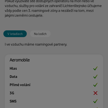
Pokud využíváte sítě dostupných operátorů na moři nebo ve
http://www.mobilkom.li
vzduchu, služby pro volání ze zahraničí Lichtenštejnsko účtujeme
vždy podle cen 3. roamingové zóny a nezáleží na tom, mezi
Pokrytí:
jakými zeměmi cestujete.
zobrazit v novém okně
Přesměrování hovoru:
Ano
V letadlech
Na lodích
Blokování hovoru:
Ano
I ve vzduchu máme roamingové partnery.
Aeromobile
Vodafone Malta - Maritime Services
Ano
Ano
Ano
Ano
Ano
Ano
Ano
Ano
Ano