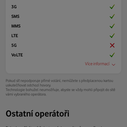
Ano
Ano
Ano
Ano
Ano
Více informací
Pokud síť nepodporuje přímé volání, nemůžete s předplacenou kartou
Mezinárodní prefix:
uskutečňovat odchozí hovory.
+423
Technologie bohužel neumožňuje, abyste se vždy mohli připojit do sítě
vámi vybraného operátora.
Zobrazení na displeji:
FL 1,295 05,mobilkom
Ostatní operátoři
Frekvence:
900/1800/2100
Web: