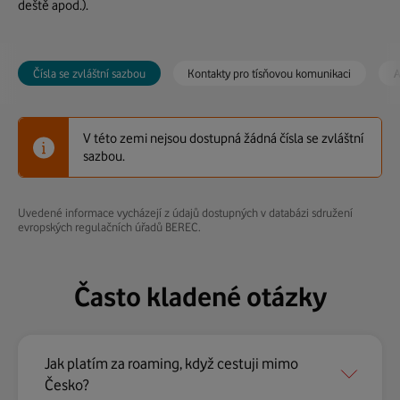
deště apod.).
Čísla se zvláštní sazbou
Kontakty pro tísňovou komunikaci
A
V této zemi nejsou dostupná žádná čísla se zvláštní
V této zemi nejsou dostupné kontakty pro tísňovou
V této zemi nejsou dostupné žádné aplikace
sazbou.
komunikaci.
veřejných výstrah.
Uvedené informace vycházejí z údajů dostupných v databázi sdružení
evropských regulačních úřadů BEREC.
Často kladené otázky
Jak platím za roaming, když cestuji mimo
Česko?