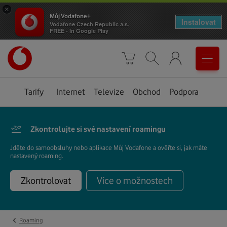
×
Můj Vodafone+
Instalovat
Vodafone Czech Republic a.s.
FREE - In Google Play
Úvodní
0
stránka
Košík
Vyhledávání
Menu
Tarify
Internet
Televize
Obchod
Podpora
Zkontrolujte si své nastavení roamingu
Jděte do samoobsluhy nebo aplikace Můj Vodafone a ověřte si, jak máte
nastavený roaming.
Zkontrolovat
Více o možnostech
‹
Roaming