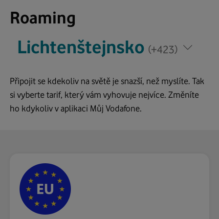
Lichtenštejnsko
Roaming
*
*
Lichtenštejnsko
Napište
Napište
(+423)
zemi,
zemi,
kam
kam
cestujete
Připojit se kdekoliv na světě je snazší, než myslíte. Tak
cestujete
si vyberte tarif, který vám vyhovuje nejvíce. Změníte
ho kdykoliv v aplikaci Můj Vodafone.