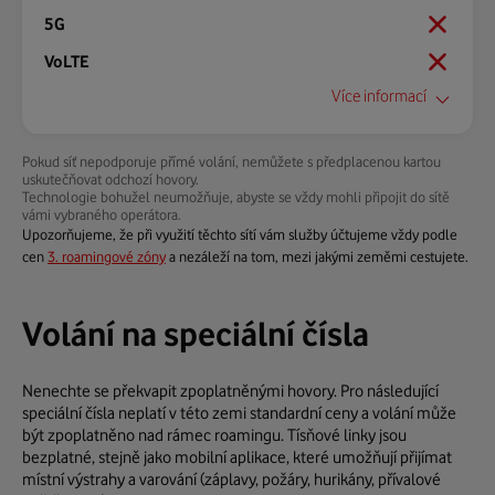
Ano
Přesměrování hovoru:
Ano
Blokování hovoru:
Ano
Blokování hovoru:
Více informací
Ano
Pokud síť nepodporuje přímé volání, nemůžete s předplacenou kartou
Mezinárodní prefix:
uskutečňovat odchozí hovory.
+423
Technologie bohužel neumožňuje, abyste se vždy mohli připojit do sítě
vámi vybraného operátora.
Zobrazení na displeji:
Upozorňujeme, že při využití těchto sítí vám služby účtujeme vždy podle
cen
3. roamingové zóny
a nezáleží na tom, mezi jakými zeměmi cestujete.
Frekvence:
Web:
není k dispozici
Volání na speciální čísla
Pokrytí:
není k dispozici
Nenechte se překvapit zpoplatněnými hovory. Pro následující
Přesměrování hovoru:
speciální čísla neplatí v této zemi standardní ceny a volání může
Ne
být zpoplatněno nad rámec roamingu. Tísňové linky jsou
bezplatné, stejně jako mobilní aplikace, které umožňují přijímat
Blokování hovoru:
místní výstrahy a varování (záplavy, požáry, hurikány, přívalové
Ne