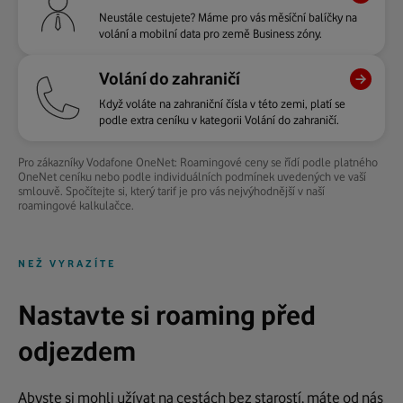
Neustále cestujete? Máme pro vás měsíční balíčky na
volání a mobilní data pro země Business zóny.
Volání do zahraničí
Když voláte na zahraniční čísla v této zemi, platí se
podle extra ceníku v kategorii Volání do zahraničí.
Pro zákazníky Vodafone OneNet: Roamingové ceny se řídí podle platného
OneNet ceníku nebo podle individuálních podmínek uvedených ve vaší
smlouvě. Spočítejte si, který tarif je pro vás nejvýhodnější v naší
roamingové kalkulačce.
NEŽ VYRAZÍTE
Nastavte si roaming před
odjezdem
Abyste si mohli užívat na cestách bez starostí, máte od nás