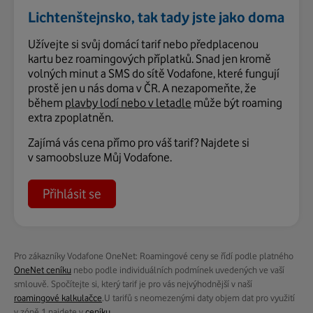
Lichtenštejnsko, tak tady jste jako doma
Užívejte si svůj domácí tarif nebo předplacenou
kartu bez roamingových příplatků. Snad jen kromě
volných minut a SMS do sítě Vodafone, které fungují
prostě jen u nás doma v ČR. A nezapomeňte, že
během
plavby lodí nebo v letadle
může být roaming
extra zpoplatněn.
Zajímá vás cena přímo pro váš tarif? Najdete si
v samoobsluze Můj Vodafone.
Přihlásit se
Pro zákazníky Vodafone OneNet: Roamingové ceny se řídí podle platného
OneNet ceníku
nebo podle individuálních podmínek uvedených ve vaší
smlouvě. Spočítejte si, který tarif je pro vás nejvýhodnější v naší
roamingové kalkulačce
.
U tarifů s neomezenými daty objem dat pro využití
v zóně 1 najdete v
ceníku
.