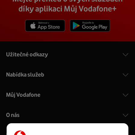
díky aplikaci Můj Vodafone+
Stáhnout z App Store
Stáhnout z Goole Play
Užitečné odkazy
Nabídka služeb
Můj Vodafone
O nás
Kontakty