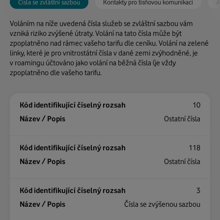
Čísla se zvláštní sazbou
Kontakty pro tísňovou komunikaci
A
Voláním na níže uvedená čísla služeb se zvláštní sazbou vám
vzniká riziko zvýšené útraty. Volání na tato čísla může být
V této zemi nejsou dostupné žádné aplikace
zpoplatněno nad rámec vašeho tarifu dle ceníku. Volání na zelené
veřejných výstrah.
linky, které je pro vnitrostátní čísla v dané zemi zvýhodněné, je
v roamingu účtováno jako volání na běžná čísla (je vždy
Tísňová volání
zpoplatněno dle vašeho tarifu.
112
10
Ostatní čísla
Aplikace pro tísňovou komunikaci
118
Urgence 114
Ostatní čísla
Web
Více informací
3
Čísla se zvýšenou sazbou