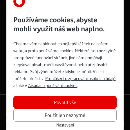
Používáme cookies, abyste
mohli využít náš web naplno.
Management
Recruitment
Top
Platinové
and
Academy
odpovědná
ocenění
engineering
Awards
firma
udržitelnosti
Chceme vám nabídnout co nejlepší zážitek na našem
consultancy
logo
roku
EcoVadis
2024
2025
Best
Vodafone
webu, a proto používáme cookies. Některé jsou nezbytné
Buy
má
Award
První
pro správné fungování stránek, jiné nám pomáhají
zelenou
Spojte se s Vodafonem
síť
zlepšovat obsah, měřit návštěvnost nebo přizpůsobit
reklamu. Svůj výběr můžete kdykoli změnit. Více si
Youtube
Facebook
Vodafone
Instagram
X
LinkedIn
profil
můžete přečíst v
Prohlášení o zpracování osobních údajů
profil
TV
profil
profil
profil
Facebook
a také v
Zásadách používání cookies
.
profil
Povolit vše
English
|
Mapa webu
Právní podmínky
Ochrana soukromí
Použít jen nezbytné
Digitální odpovědnost
Cookies
Dokumenty
Ceník
Nastavení
Copyright © 2026 Vodafone Czech Republic a.s.