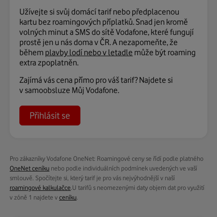
Užívejte si svůj domácí tarif nebo předplacenou
kartu bez roamingových příplatků. Snad jen kromě
volných minut a SMS do sítě Vodafone, které fungují
prostě jen u nás doma v ČR. A nezapomeňte, že
během
plavby lodí nebo v letadle
může být roaming
extra zpoplatněn.
Zajímá vás cena přímo pro váš tarif? Najdete si
v samoobsluze Můj Vodafone.
Přihlásit se
Pro zákazníky Vodafone OneNet: Roamingové ceny se řídí podle platného
OneNet ceníku
nebo podle individuálních podmínek uvedených ve vaší
smlouvě. Spočítejte si, který tarif je pro vás nejvýhodnější v naší
roamingové kalkulačce
.
U tarifů s neomezenými daty objem dat pro využití
v zóně 1 najdete v
ceníku
.