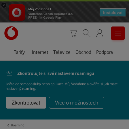
×
Můj Vodafone+
Instalovat
Vodafone Czech Republic a.s.
FREE - In Google Play
Úvodní
0
stránka
Košík
Vyhledávání
Menu
Tarify
Internet
Televize
Obchod
Podpora
Zkontrolujte si své nastavení roamingu
Jděte do samoobsluhy nebo aplikace Můj Vodafone a ověřte si, jak máte
nastavený roaming.
Zkontrolovat
Více o možnostech
‹
Roaming