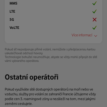
Ano
Pokrytí:
zobrazit v novém okně
Ano
Přesměrování hovoru:
Ano
Ano
Blokování hovoru:
Více informací
Ano
Pokud síť nepodporuje přímé volání, nemůžete s předplacenou kartou
Mezinárodní prefix:
uskutečňovat odchozí hovory.
+33
Technologie bohužel neumožňuje, abyste se vždy mohli připojit do sítě
vámi vybraného operátora.
Zobrazení na displeji:
Frekvence:
Ostatní operátoři
Web:
není k dispozici
Pokud využíváte sítě dostupných operátorů na moři nebo ve
Pokrytí:
vzduchu, služby pro volání ze zahraničí Francie účtujeme vždy
není k dispozici
podle cen 3. roamingové zóny a nezáleží na tom, mezi jakými
Přesměrování hovoru:
zeměmi cestujete.
Ano