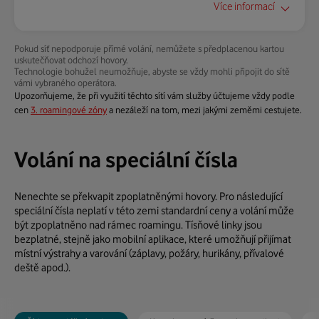
Více informací
Ano
Pokud síť nepodporuje přímé volání, nemůžete s předplacenou kartou
Mezinárodní prefix:
uskutečňovat odchozí hovory.
+33
Technologie bohužel neumožňuje, abyste se vždy mohli připojit do sítě
vámi vybraného operátora.
Zobrazení na displeji:
Upozorňujeme, že při využití těchto sítí vám služby účtujeme vždy podle
cen
3. roamingové zóny
a nezáleží na tom, mezi jakými zeměmi cestujete.
Frekvence:
Web:
není k dispozici
Volání na speciální čísla
Pokrytí:
není k dispozici
Nenechte se překvapit zpoplatněnými hovory. Pro následující
Přesměrování hovoru:
speciální čísla neplatí v této zemi standardní ceny a volání může
Ne
být zpoplatněno nad rámec roamingu. Tísňové linky jsou
bezplatné, stejně jako mobilní aplikace, které umožňují přijímat
Blokování hovoru:
místní výstrahy a varování (záplavy, požáry, hurikány, přívalové
Ne
deště apod.).