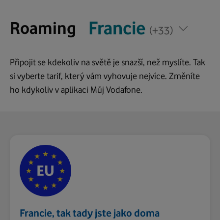
*
*
Francie
Francie
Roaming
Napište
Napište
(+33)
zemi,
zemi,
kam
kam
Připojit se kdekoliv na světě je snazší, než myslíte. Tak
cestujete
cestujete
si vyberte tarif, který vám vyhovuje nejvíce. Změníte
ho kdykoliv v aplikaci Můj Vodafone.
Francie, tak tady jste jako doma