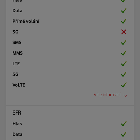
Ano
Ano
Ano
Ano
Ano
Ano
Ano
Více informací
SFR
Mezinárodní prefix:
+33
Ano
Zobrazení na displeji:
Ano
Orange F