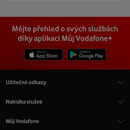
Mějte přehled o svých službách
díky aplikaci Můj Vodafone+
Stáhnout z App Store
Stáhnout z Goole Play
Užitečné odkazy
Nabídka služeb
Můj Vodafone