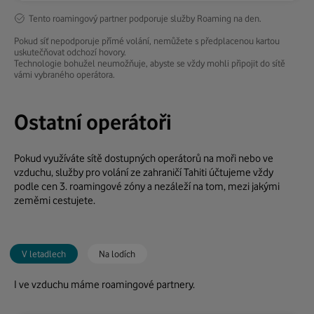
Tento roamingový partner podporuje služby Roaming na den.
Mezinárodní prefix:
+689
Pokud síť nepodporuje přímé volání, nemůžete s předplacenou kartou
uskutečňovat odchozí hovory.
Zobrazení na displeji:
Technologie bohužel neumožňuje, abyste se vždy mohli připojit do sítě
Vodafone
vámi vybraného operátora.
Frekvence:
900
Ostatní operátoři
Web:
http://www.vodafone.pf
Pokud využíváte sítě dostupných operátorů na moři nebo ve
Pokrytí:
vzduchu, služby pro volání ze zahraničí Tahiti účtujeme vždy
není k dispozici
podle cen 3. roamingové zóny a nezáleží na tom, mezi jakými
zeměmi cestujete.
Přesměrování hovoru:
Ano
Blokování hovoru:
V letadlech
Na lodích
Ano
I ve vzduchu máme roamingové partnery.