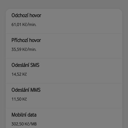
Odchozí hovor
61,01 Kč/min.
Příchozí hovor
35,59 Kč/min.
Odeslání SMS
14,52 Kč
Odeslání MMS
11,50 Kč
Mobilní data
302,50 Kč/MB