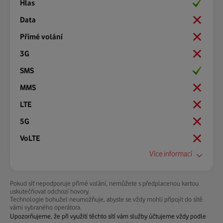
Ano
Upozorňujeme, že při využití těchto sítí vám služby účtujeme vždy podle
MLTMA
cen
3. roamingové zóny
a nezáleží na tom, mezi jakými zeměmi cestujete.
Zobrazení na displeji:
Aeromob, Aeromobile, 901 14
Frekvence:
900/1800
Frekvence:
900/1800
Web:
https://www.vodafone.com.mt
Web:
Ano
http://www.aeromobile.net
Pokrytí:
zobrazit v novém okně
Pokrytí:
zobrazit v novém okně
Přesměrování hovoru:
Ano
Přesměrování hovoru:
Ano
Blokování hovoru:
Ano
Blokování hovoru:
Více informací
Ano
Pokud síť nepodporuje přímé volání, nemůžete s předplacenou kartou
Mezinárodní prefix:
uskutečňovat odchozí hovory.
+689
Technologie bohužel neumožňuje, abyste se vždy mohli připojit do sítě
vámi vybraného operátora.
Zobrazení na displeji:
Upozorňujeme, že při využití těchto sítí vám služby účtujeme vždy podle