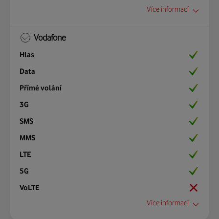
Více informací
Vodafone
Mezinárodní prefix:
+689
Ano
Zobrazení na displeji:
Ano
F Vini, Vini F, Vini, 547 20
Ano
Frekvence:
900
Ano
Web:
Ano
http://www.vini.pf
Ano
Pokrytí:
zobrazit v novém okně
Ano
Přesměrování hovoru:
Ano
Ano
Blokování hovoru:
Více informací
Ano