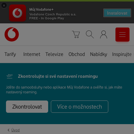
×
Můj Vodafone+
Instalovat
Vodafone Czech Republic a.s.
FREE - In Google Play
Úvodní
0
stránka
Košík
Vyhledávání
Menu
Tarify
Internet
Televize
Obchod
Nabídky
Inspirujte 
Zkontrolujte si své nastavení roamingu
Jděte do samoobsluhy nebo aplikace Můj Vodafone a ověřte si, jak máte
nastavený roaming.
Zkontrolovat
Více o možnostech
‹
Úvod