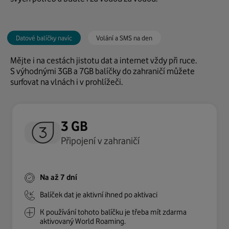
Datové balíčky navíc
Volání a SMS na den
Mějte i na cestách jistotu dat a internet vždy při ruce.
S výhodnými 3GB a 7GB balíčky do zahraničí můžete
surfovat na vlnách i v prohlížeči.
Roaming na den
3 GB
Jednorázově na 24 hodin
Připojení v zahraničí
1 GB na 24 hodin
Na až 7 dní
Neomezené volání do ČR u neomezených tarifů
Balíček dat je aktivní ihned po aktivaci
K používání tohoto balíčku je třeba mít zdarma
Na den
199 Kč
aktivovaný World Roaming.