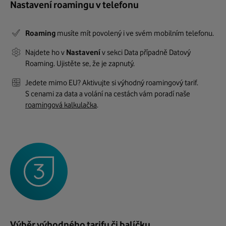
Nastavení roamingu v telefonu
Roaming
musíte mít povolený i ve svém mobilním telefonu.
Najdete ho v
Nastavení
v sekci Data případně Datový
Roaming. Ujistěte se, že je zapnutý.
Jedete mimo EU? Aktivujte si výhodný roamingový tarif.
S cenami za data a volání na cestách vám poradí naše
roamingová kalkulačka
.
Výběr výhodného tarifu či balíčku