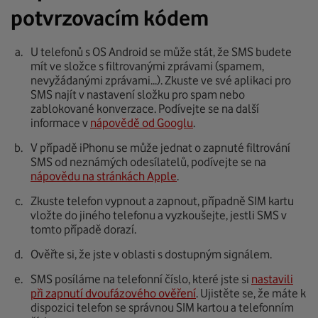
potvrzovacím kódem
U telefonů s OS Android se může stát, že SMS budete
mít ve složce s filtrovanými zprávami (spamem,
nevyžádanými zprávami...). Zkuste ve své aplikaci pro
SMS najít v nastavení složku pro spam nebo
zablokované konverzace. Podívejte se na další
informace v
nápovědě od Googlu
.
V případě iPhonu se může jednat o zapnuté filtrování
SMS od neznámých odesílatelů, podívejte se na
nápovědu na stránkách Apple
.
Zkuste telefon vypnout a zapnout, případně SIM kartu
vložte do jiného telefonu a vyzkoušejte, jestli SMS v
tomto případě dorazí.
Ověřte si, že jste v oblasti s dostupným signálem.
SMS posíláme na telefonní číslo, které jste si
nastavili
při zapnutí dvoufázového ověření
. Ujistěte se, že máte k
dispozici telefon se správnou SIM kartou a telefonním