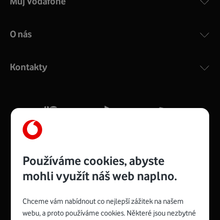
Můj Vodafone
O nás
Kontakty
Používáme cookies, abyste
mohli využít náš web naplno.
Chceme vám nabídnout co nejlepší zážitek na našem
Spojte se s Vodafonem
webu, a proto používáme cookies. Některé jsou nezbytné