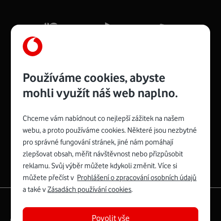
Mb/s.
Více o COMPAL CH7465VF
Používáme cookies, abyste
mohli využít náš web naplno.
Chceme vám nabídnout co nejlepší zážitek na našem
Spojte se s Vodafonem
webu, a proto používáme cookies. Některé jsou nezbytné
pro správné fungování stránek, jiné nám pomáhají
Zyxel VMG8623-T50B
:
zlepšovat obsah, měřit návštěvnost nebo přizpůsobit
Rozměry modemu jsou 16 x 22 x 7,5 cm (včetně stojánku)
reklamu. Svůj výběr můžete kdykoli změnit. Více si
a nabízí 4 gigabitové LAN porty a bezdrátové připojení Wi-
můžete přečíst v
Prohlášení o zpracování osobních údajů
Fi ve verzích 802.11 b/g/n/ac pro frekvenci 2,4 GHz a
a také v
Zásadách používání cookies
.
802.11 a/b/g/n/ac pro frekvenci 5 GHz s rychlostí až 866
|
English
Mapa webu
Mb/s.
Povolit vše
Právní­ podmí­nky
Ochrana soukromí­