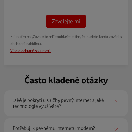
Zavolejte mi
Kliknutím na „Zavolejte mi“ souhlasíte s tím, že budete kontaktováni s
obchodní nabídkou.
Více o ochraně soukromí.
Často kladené otázky
Jaké je pokrytí u služby pevný internet a jaké
technologie využíváte?
Pevný internet můžeme nabídnout
99 % českých
Potřebuji k pevnému internetu modem?
domácností
prostřednictvím několika technologií jako