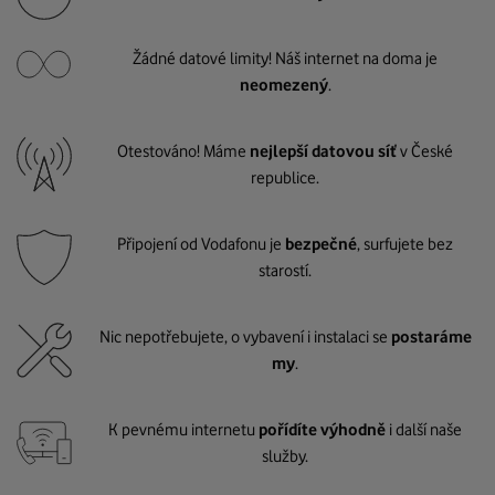
Žádné datové limity! Náš internet na doma je
neomezený
.
Otestováno! Máme
nejlepší datovou síť
v České
republice.
Připojení od Vodafonu je
bezpečné
, surfujete bez
starostí.
Nic nepotřebujete, o vybavení i instalaci se
postaráme
my
.
K pevnému internetu
pořídíte výhodně
i další naše
služby.