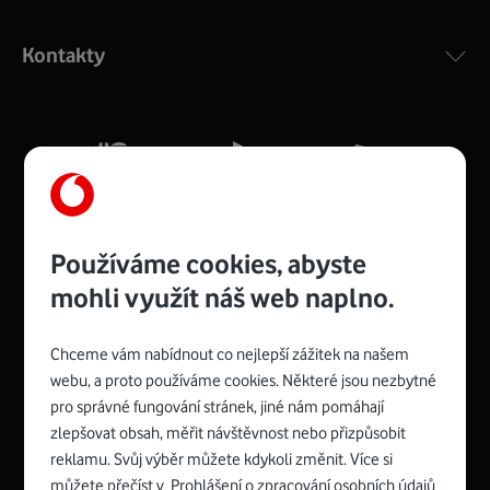
Výkonný bezdrátový modem s Wi-Fi standardem 802.11
ac a pokrytím ve dvou pásmech 2,4 i 5 GHz, který zajistí
Kontakty
silný signál pro celou domácnost. Kompaktní rozměry 21
x 16 x 4 cm, 4 Gigabitové LAN porty a rychlost až 500
Mb/s.
Více o COMPAL CH7465VF
Používáme cookies, abyste
mohli využít náš web naplno.
Chceme vám nabídnout co nejlepší zážitek na našem
Spojte se s Vodafonem
webu, a proto používáme cookies. Některé jsou nezbytné
pro správné fungování stránek, jiné nám pomáhají
Zyxel VMG8623-T50B
:
zlepšovat obsah, měřit návštěvnost nebo přizpůsobit
Rozměry modemu jsou 16 x 22 x 7,5 cm (včetně stojánku)
reklamu. Svůj výběr můžete kdykoli změnit. Více si
a nabízí 4 gigabitové LAN porty a bezdrátové připojení Wi-
můžete přečíst v
Prohlášení o zpracování osobních údajů