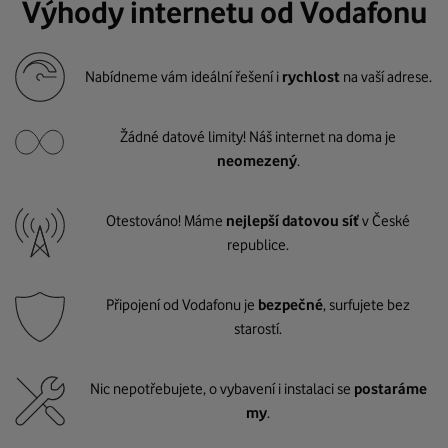
Výhody internetu od Vodafonu
Nabídneme vám ideální řešení i
rychlost
na vaší adrese.
Žádné datové limity! Náš internet na doma je
neomezený
.
Otestováno! Máme
nejlepší datovou síť
v České
republice.
Připojení od Vodafonu je
bezpečné
, surfujete bez
starostí.
Nic nepotřebujete, o vybavení i instalaci se
postaráme
my
.