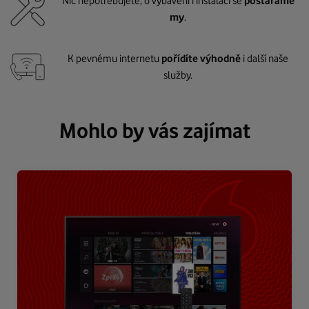
Nic nepotřebujete, o vybavení i instalaci se
postaráme
my
.
K pevnému internetu
pořídíte výhodně
i další naše
služby.
Mohlo by vás zajímat