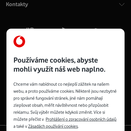
Kontakty
silný signál pro celou domácnost. Kompaktní rozměry 21
x 16 x 4 cm, 4 Gigabitové LAN porty a rychlost až 500
Mb/s.
Více o COMPAL CH7465VF
Používáme cookies, abyste
mohli využít náš web naplno.
Chceme vám nabídnout co nejlepší zážitek na našem
Spojte se s Vodafonem
webu, a proto používáme cookies. Některé jsou nezbytné
pro správné fungování stránek, jiné nám pomáhají
Zyxel VMG8623-T50B
:
zlepšovat obsah, měřit návštěvnost nebo přizpůsobit
Rozměry modemu jsou 16 x 22 x 7,5 cm (včetně stojánku)
reklamu. Svůj výběr můžete kdykoli změnit. Více si
a nabízí 4 gigabitové LAN porty a bezdrátové připojení Wi-
můžete přečíst v
Prohlášení o zpracování osobních údajů
Fi ve verzích 802.11 b/g/n/ac pro frekvenci 2,4 GHz a
a také v
Zásadách používání cookies
.