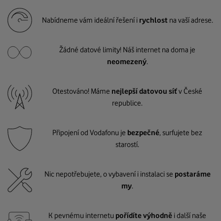
Nabídneme vám ideální řešení i
rychlost
na vaší adrese.
Žádné datové limity! Náš internet na doma je
neomezený
.
Otestováno! Máme
nejlepší datovou síť
v České
republice.
Připojení od Vodafonu je
bezpečné
, surfujete bez
starostí.
Nic nepotřebujete, o vybavení i instalaci se
postaráme
my
.
K pevnému internetu
pořídíte výhodně
i další naše