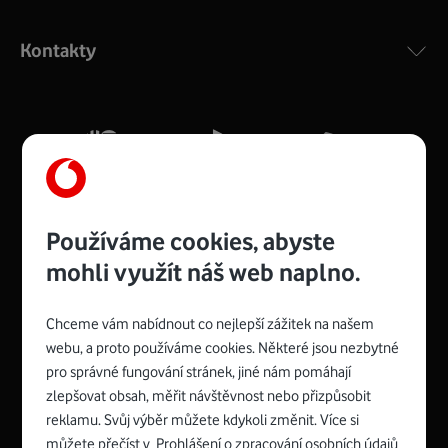
Výkonný bezdrátový modem s Wi-Fi standardem 802.11
ac a pokrytím ve dvou pásmech 2,4 i 5 GHz, který zajistí
Kontakty
silný signál pro celou domácnost. Kompaktní rozměry 21
x 16 x 4 cm, 4 Gigabitové LAN porty a rychlost až 500
Mb/s.
Více o COMPAL CH7465VF
Používáme cookies, abyste
mohli využít náš web naplno.
Chceme vám nabídnout co nejlepší zážitek na našem
Spojte se s Vodafonem
webu, a proto používáme cookies. Některé jsou nezbytné
pro správné fungování stránek, jiné nám pomáhají
Zyxel VMG8623-T50B
:
zlepšovat obsah, měřit návštěvnost nebo přizpůsobit
Rozměry modemu jsou 16 x 22 x 7,5 cm (včetně stojánku)
reklamu. Svůj výběr můžete kdykoli změnit. Více si
a nabízí 4 gigabitové LAN porty a bezdrátové připojení Wi-
můžete přečíst v
Prohlášení o zpracování osobních údajů