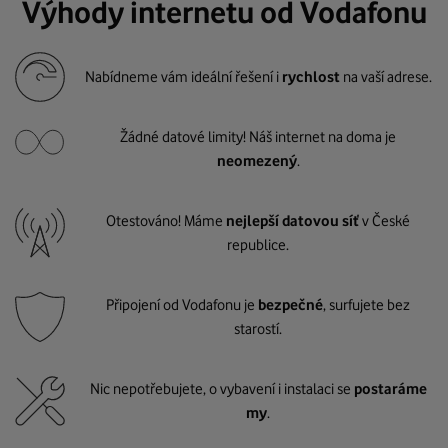
Výhody internetu od Vodafonu
Nabídneme vám ideální řešení i
rychlost
na vaší adrese.
Žádné datové limity! Náš internet na doma je
neomezený
.
Otestováno! Máme
nejlepší datovou síť
v České
republice.
Připojení od Vodafonu je
bezpečné
, surfujete bez
starostí.
Nic nepotřebujete, o vybavení i instalaci se
postaráme
my
.