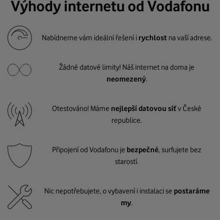
Výhody internetu od Vodafonu
Nabídneme vám ideální řešení i
rychlost
na vaší adrese.
Žádné datové limity! Náš internet na doma je
neomezený
.
Otestováno! Máme
nejlepší datovou síť
v České
republice.
Připojení od Vodafonu je
bezpečné
, surfujete bez
starostí.
Nic nepotřebujete, o vybavení i instalaci se
postaráme
my
.