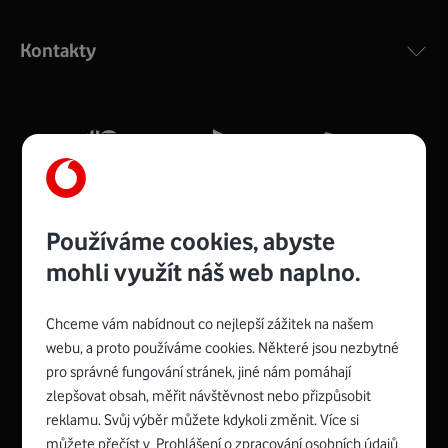
Výkonný bezdrátový modem s Wi-Fi standardem 802.11
ac a pokrytím ve dvou pásmech 2,4 i 5 GHz, který zajistí
Kontakty
silný signál pro celou domácnost. Kompaktní rozměry 21
x 16 x 4 cm, 4 Gigabitové LAN porty a rychlost až 500
Mb/s.
Více o COMPAL CH7465VF
Používáme cookies, abyste
mohli využít náš web naplno.
Chceme vám nabídnout co nejlepší zážitek na našem
Spojte se s Vodafonem
webu, a proto používáme cookies. Některé jsou nezbytné
pro správné fungování stránek, jiné nám pomáhají
Zyxel VMG8623-T50B
:
zlepšovat obsah, měřit návštěvnost nebo přizpůsobit
Rozměry modemu jsou 16 x 22 x 7,5 cm (včetně stojánku)
reklamu. Svůj výběr můžete kdykoli změnit. Více si
a nabízí 4 gigabitové LAN porty a bezdrátové připojení Wi-
můžete přečíst v
Prohlášení o zpracování osobních údajů