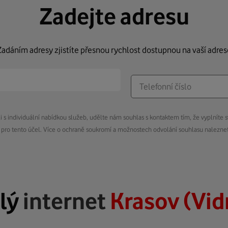
Zadejte adresu
Zadáním adresy zjistíte přesnou rychlost dostupnou na vaší adres
s individuální nabídkou služeb, udělte nám souhlas s kontaktem tím, že vyplníte s
pro tento účel. Více o ochraně soukromí a možnostech odvolání souhlasu nalezn
lý
internet
Krasov (Vid