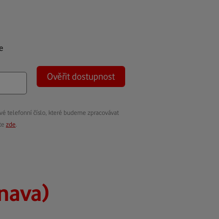
e
Ověřit dostupnost
vé telefonní číslo, které budeme zpracovávat
ete
zde
.
nava)