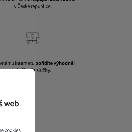
v České republice.
vnému internetu
pořídíte výhodně
i
další naše služby.
š web
e cookies.