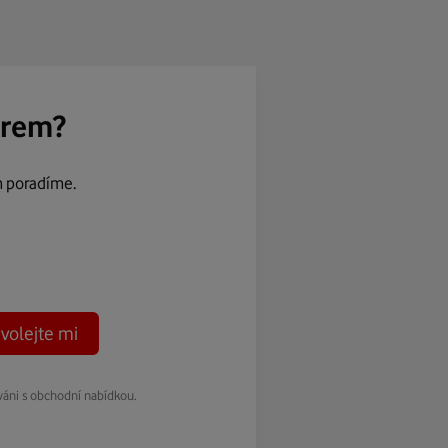
ěrem?
m poradíme.
volejte mi
váni s obchodní nabídkou.