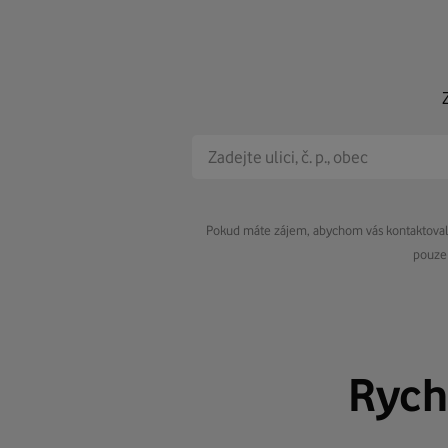
Pokud máte zájem, abychom vás kontaktovali 
pouze 
Rych