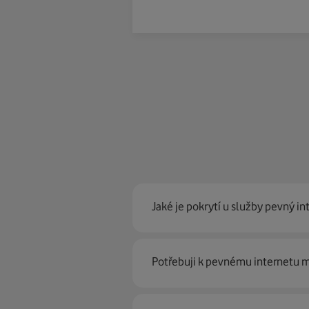
Jaké je pokrytí u služby pevný in
Pevný internet můžeme nabídn
Potřebuji k pevnému internetu
optické sítě. Díky tomu umíme na