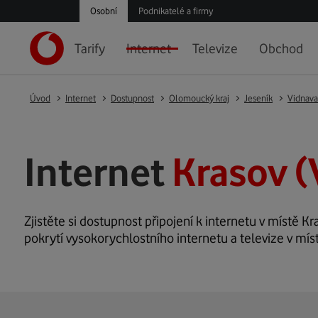
Osobní
Podnikatelé a firmy
Tarify
Internet
Televize
Obchod
Úvod
Internet
Dostupnost
Olomoucký kraj
Jeseník
Vidnava
Internet
Krasov (
Zjistěte si dostupnost připojení k internetu v místě Kra
pokrytí vysokorychlostního internetu a televize v mís