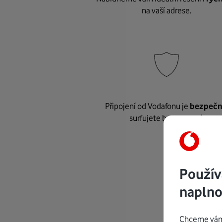
na vaší adrese.
Připojení od Vodafonu je
bezpeč
surfujete bez starostí.
Použív
naplno
Chceme vám 