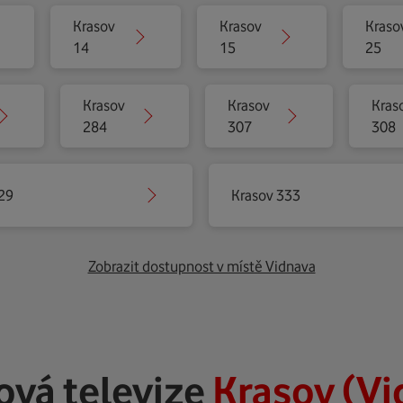
Krasov
Krasov
Kraso
14
15
25
Krasov
Krasov
Kras
284
307
308
29
Krasov 333
Zobrazit dostupnost v místě Vidnava
ová televize
Krasov (Vi