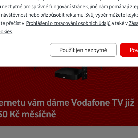
u nezbytné pro správné fungování stránek, jiné nám pomáhají zle
 návštěvnost nebo přizpůsobit reklamu. Svůj výběr můžete kdyko
te přečíst v
Prohlášení o zpracování osobních údajů
a také v
Zás
ookies
.
Použít jen nezbytné
Pov
ternetu vám dáme Vodafone TV již
50 Kč měsíčně