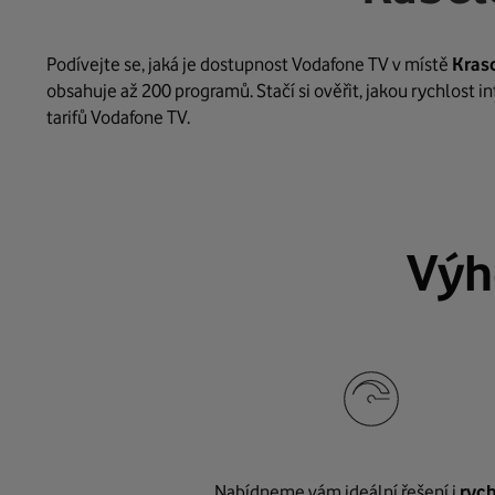
Podívejte se, jaká je dostupnost Vodafone TV v místě
Kras
obsahuje až 200 programů. Stačí si ověřit, jakou rychlost 
tarifů Vodafone TV.
Výh
Nabídneme vám ideální řešení i
rych