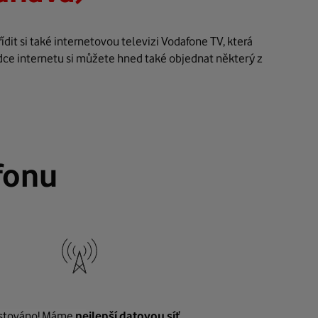
it si také internetovou televizi Vodafone TV, která
dce internetu si můžete hned také objednat některý z
fonu
stováno! Máme
nejlepší datovou síť