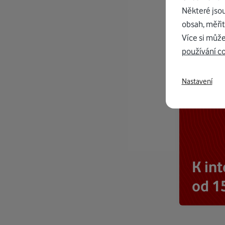
Některé jso
obsah, měřit
Více si může
používání c
Nastavení
K in
od 1