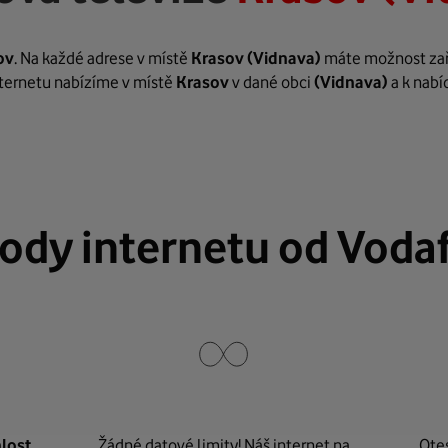
ov
. Na každé adrese v místě
Krasov
(Vidnava)
máte možnost zaříd
internetu nabízíme v místě
Krasov
v dané obci
(Vidnava)
a k nabí
ody internetu od Voda
lost
Žádné datové limity! Náš internet na
Ote