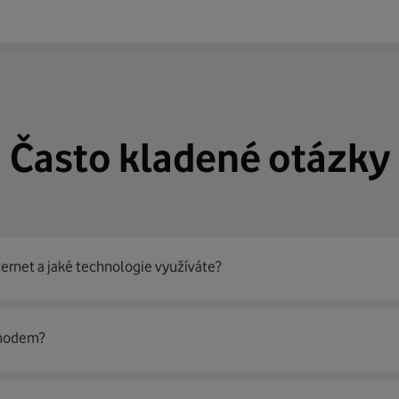
Často kladené otázky
ternet a jaké technologie využíváte?
out
99 % českých domácností
prostřednictvím několika technol
 modem?
jít nejoptimálnější řešení na vaší adrese.