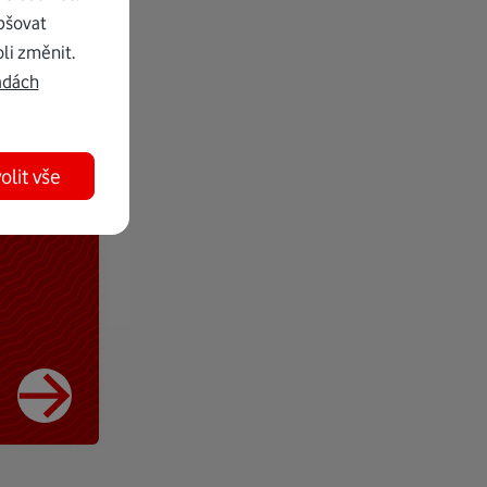
pšovat
li změnit.
adách
olit vše