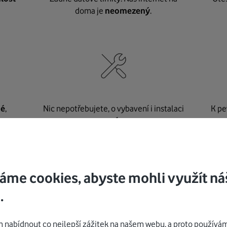
doma je
neomezený
.
né
,
Nic nepotřebujete, o vybavení i instalaci
K pe
se
postaráme my
.
áme cookies, abyste mohli využít ná
Mohlo by vás zajímat
.
nabídnout co nejlepší zážitek na našem webu, a proto používám