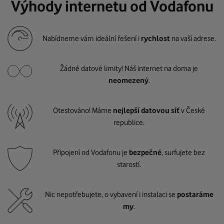
Výhody internetu od Vodafonu
Nabídneme vám ideální řešení i
rychlost
na vaší adrese.
Žádné datové limity! Náš internet na doma je
neomezený
.
Otestováno! Máme
nejlepší datovou síť
v České
republice.
Připojení od Vodafonu je
bezpečné
, surfujete bez
starostí.
Nic nepotřebujete, o vybavení i instalaci se
postaráme
my
.