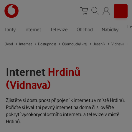
In
Tarify
Internet
Televize
Obchod
Nabídky
Úvod
Internet
Dostupnost
Olomoucký kraj
Jeseník
Vidnava
Internet
Hrdinů
(Vidnava)
Zjistěte si dostupnost připojení k internetu v místě Hrdinů.
Pořiďte si kvalitní pevný internet na doma či si ověřte
pokrytí vysokorychlostního internetu a televize v místě
Hrdinů.