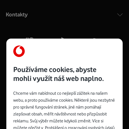
Výkonný bezdrátový modem s Wi-Fi standardem 802.11
ac a pokrytím ve dvou pásmech 2,4 i 5 GHz, který zajistí
Kontakty
silný signál pro celou domácnost. Kompaktní rozměry 21
x 16 x 4 cm, 4 Gigabitové LAN porty a rychlost až 500
Mb/s.
Více o COMPAL CH7465VF
Používáme cookies, abyste
mohli využít náš web naplno.
Chceme vám nabídnout co nejlepší zážitek na našem
Spojte se s Vodafonem
webu, a proto používáme cookies. Některé jsou nezbytné
pro správné fungování stránek, jiné nám pomáhají
Zyxel VMG8623-T50B
:
zlepšovat obsah, měřit návštěvnost nebo přizpůsobit
Rozměry modemu jsou 16 x 22 x 7,5 cm (včetně stojánku)
reklamu. Svůj výběr můžete kdykoli změnit. Více si
a nabízí 4 gigabitové LAN porty a bezdrátové připojení Wi-
můžete přečíst v
Prohlášení o zpracování osobních údajů