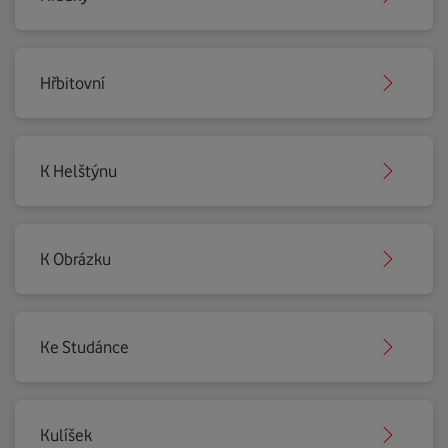
Hřbitovní
K Helštýnu
K Obrázku
Ke Studánce
Kulíšek