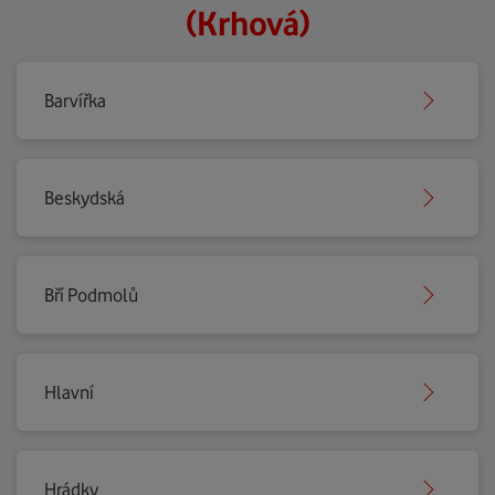
(Krhová)
Barvířka
Beskydská
Bří Podmolů
Hlavní
Hrádky