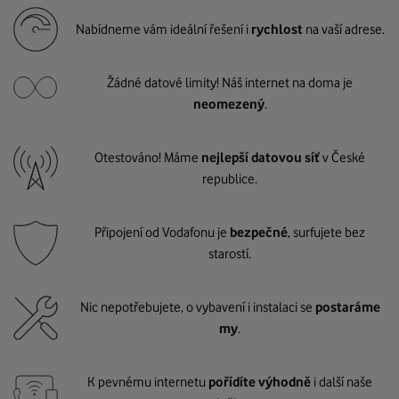
Nabídneme vám ideální řešení i
rychlost
na vaší adrese.
Žádné datové limity! Náš internet na doma je
neomezený
.
Otestováno! Máme
nejlepší datovou síť
v České
republice.
Připojení od Vodafonu je
bezpečné
, surfujete bez
starostí.
Nic nepotřebujete, o vybavení i instalaci se
postaráme
my
.
K pevnému internetu
pořídíte výhodně
i další naše