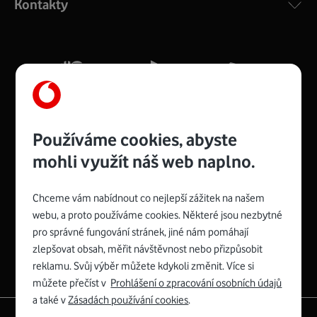
Kontakty
silný signál pro celou domácnost. Kompaktní rozměry 21
x 16 x 4 cm, 4 Gigabitové LAN porty a rychlost až 500
Mb/s.
Více o COMPAL CH7465VF
Používáme cookies, abyste
mohli využít náš web naplno.
Chceme vám nabídnout co nejlepší zážitek na našem
Spojte se s Vodafonem
webu, a proto používáme cookies. Některé jsou nezbytné
pro správné fungování stránek, jiné nám pomáhají
Zyxel VMG8623-T50B
:
zlepšovat obsah, měřit návštěvnost nebo přizpůsobit
Rozměry modemu jsou 16 x 22 x 7,5 cm (včetně stojánku)
reklamu. Svůj výběr můžete kdykoli změnit. Více si
a nabízí 4 gigabitové LAN porty a bezdrátové připojení Wi-
můžete přečíst v
Prohlášení o zpracování osobních údajů
Fi ve verzích 802.11 b/g/n/ac pro frekvenci 2,4 GHz a
a také v
Zásadách používání cookies
.
802.11 a/b/g/n/ac pro frekvenci 5 GHz s rychlostí až 866