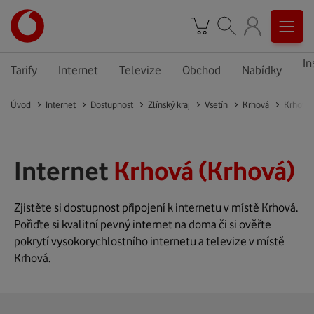
In
Tarify
Internet
Televize
Obchod
Nabídky
Úvod
Internet
Dostupnost
Zlínský kraj
Vsetín
Krhová
Krhová
Internet
Krhová (Krhová)
Zjistěte si dostupnost připojení k internetu v místě Krhová.
Pořiďte si kvalitní pevný internet na doma či si ověřte
pokrytí vysokorychlostního internetu a televize v místě
Krhová.