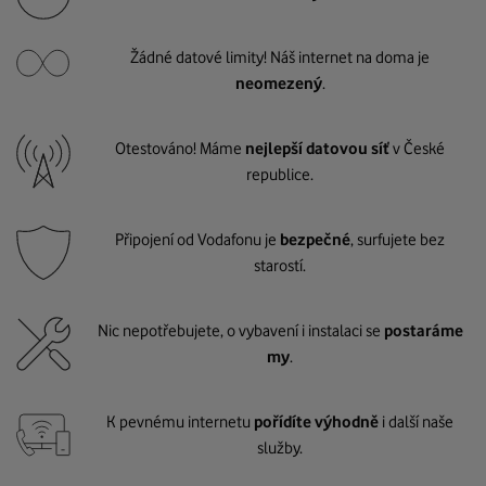
Žádné datové limity! Náš internet na doma je
neomezený
.
Otestováno! Máme
nejlepší datovou síť
v České
republice.
Připojení od Vodafonu je
bezpečné
, surfujete bez
starostí.
Nic nepotřebujete, o vybavení i instalaci se
postaráme
my
.
K pevnému internetu
pořídíte výhodně
i další naše
služby.