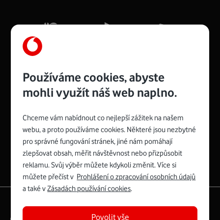
Mb/s.
Více o COMPAL CH7465VF
Používáme cookies, abyste
mohli využít náš web naplno.
Chceme vám nabídnout co nejlepší zážitek na našem
Spojte se s Vodafonem
webu, a proto používáme cookies. Některé jsou nezbytné
pro správné fungování stránek, jiné nám pomáhají
Zyxel VMG8623-T50B
:
zlepšovat obsah, měřit návštěvnost nebo přizpůsobit
Rozměry modemu jsou 16 x 22 x 7,5 cm (včetně stojánku)
reklamu. Svůj výběr můžete kdykoli změnit. Více si
a nabízí 4 gigabitové LAN porty a bezdrátové připojení Wi-
můžete přečíst v
Prohlášení o zpracování osobních údajů
Fi ve verzích 802.11 b/g/n/ac pro frekvenci 2,4 GHz a
a také v
Zásadách používání cookies
.
802.11 a/b/g/n/ac pro frekvenci 5 GHz s rychlostí až 866
|
English
Mapa webu
Mb/s.
Povolit vše
Právní­ podmí­nky
Ochrana soukromí­