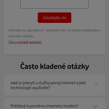
Zavolejte mi
Kliknutím na „Zavolejte mi“ souhlasíte s tím, že budete kontaktováni s
obchodní nabídkou.
Více o ochraně soukromí.
Často kladené otázky
Jaké je pokrytí u služby pevný internet a jaké
technologie využíváte?
Pevný internet můžeme nabídnout
99 % českých
Potřebuji k pevnému internetu modem?
domácností
prostřednictvím několika technologií jako