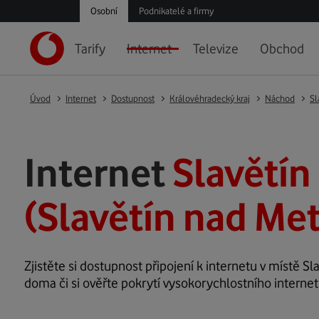
Osobní
Podnikatelé a firmy
Tarify
Internet
Televize
Obchod
Úvod
Internet
Dostupnost
Královéhradecký kraj
Náchod
Sl
Internet
Slavětín
(Slavětín nad Met
Zjistěte si dostupnost připojení k internetu v místě Sla
doma či si ověřte pokrytí vysokorychlostního internetu