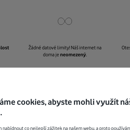
lost
Žádné datové limity! Náš internet na
Ote
doma je
neomezený
.
áme cookies, abyste mohli využít ná
.
né
,
Nic nepotřebujete, o vybavení i instalaci
K pe
se
postaráme my
.
nabídnout co nejlepší zážitek na našem webu, a proto používám