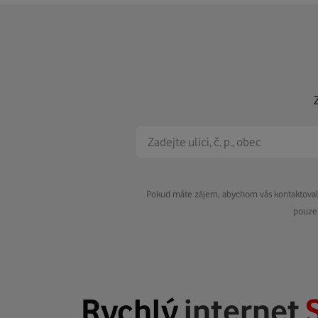
Pokud máte zájem, abychom vás kontaktovali 
pouze 
Rychlý
internet