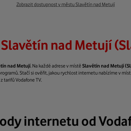
Zobrazit dostupnost v městu Slavětín nad Metují
e
Slavětín nad Metují (S
tín nad Metují
. Na každé adrese v místě
Slavětín nad Metují
(S
rogramů. Stačí si ověřit, jakou rychlost internetu nabízíme v mís
z tarifů Vodafone TV.
ody internetu od Voda