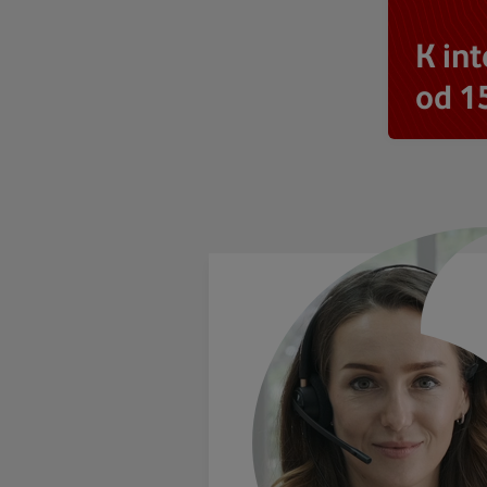
K in
od 1