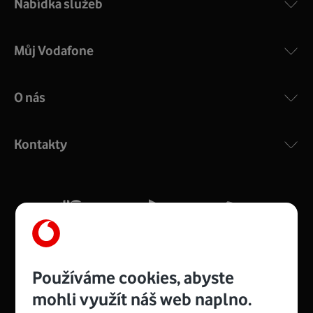
Nabídka služeb
Můj Vodafone
O nás
COMPAL CH7465VF
:
Výkonný bezdrátový modem s Wi-Fi standardem 802.11
ac a pokrytím ve dvou pásmech 2,4 i 5 GHz, který zajistí
Kontakty
silný signál pro celou domácnost. Kompaktní rozměry 21
x 16 x 4 cm, 4 Gigabitové LAN porty a rychlost až 500
Mb/s.
Více o COMPAL CH7465VF
Používáme cookies, abyste
mohli využít náš web naplno.