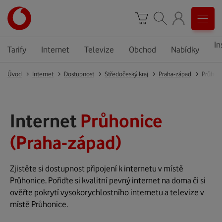
In
Tarify
Internet
Televize
Obchod
Nabídky
Úvod
Internet
Dostupnost
Středočeský kraj
Praha-západ
Průhon
Internet
Průhonice
(Praha-západ)
Zjistěte si dostupnost připojení k internetu v místě
Průhonice. Pořiďte si kvalitní pevný internet na doma či si
ověřte pokrytí vysokorychlostního internetu a televize v
místě Průhonice.