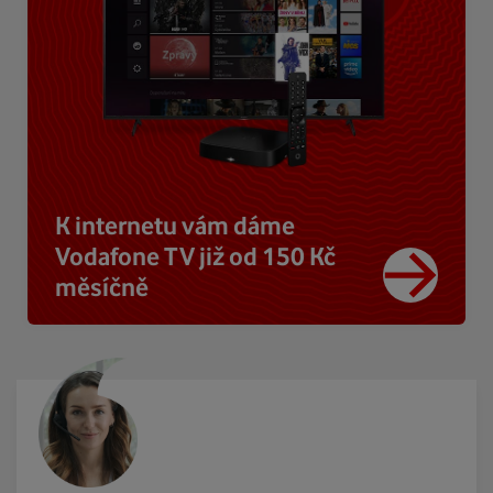
K internetu vám dáme
Vodafone TV již od 150 Kč
měsíčně