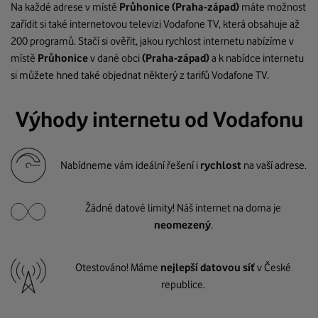
Na každé adrese v místě
Průhonice
(Praha-západ)
máte možnost
zařídit si také internetovou televizi Vodafone TV, která obsahuje až
200 programů. Stačí si ověřit, jakou rychlost internetu nabízíme v
místě
Průhonice
v dané obci
(Praha-západ)
a k nabídce internetu
si můžete hned také objednat některý z tarifů Vodafone TV.
Výhody internetu od Vodafonu
Nabídneme vám ideální řešení i
rychlost
na vaší adrese.
Žádné datové limity! Náš internet na doma je
neomezený
.
Otestováno! Máme
nejlepší datovou síť
v České
republice.