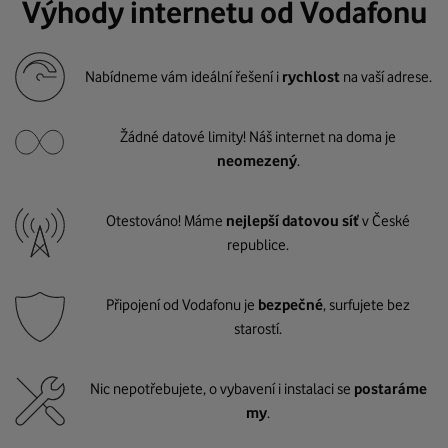
Výhody internetu od Vodafonu
Nabídneme vám ideální řešení i
rychlost
na vaší adrese.
Žádné datové limity! Náš internet na doma je
neomezený
.
Otestováno! Máme
nejlepší datovou síť
v České
republice.
Připojení od Vodafonu je
bezpečné
, surfujete bez
starostí.
Nic nepotřebujete, o vybavení i instalaci se
postaráme
my
.