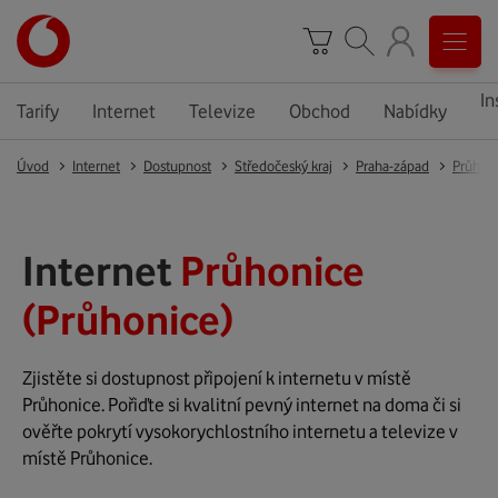
In
Tarify
Internet
Televize
Obchod
Nabídky
Úvod
Internet
Dostupnost
Středočeský kraj
Praha-západ
Průhon
Internet
Průhonice
(Průhonice)
Zjistěte si dostupnost připojení k internetu v místě
Průhonice. Pořiďte si kvalitní pevný internet na doma či si
ověřte pokrytí vysokorychlostního internetu a televize v
místě Průhonice.