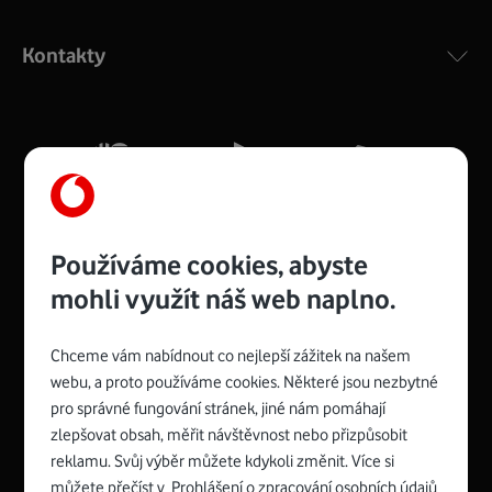
Výkonný bezdrátový modem s Wi-Fi standardem 802.11
ac a pokrytím ve dvou pásmech 2,4 i 5 GHz, který zajistí
Kontakty
silný signál pro celou domácnost. Kompaktní rozměry 21
x 16 x 4 cm, 4 Gigabitové LAN porty a rychlost až 500
Mb/s.
Více o COMPAL CH7465VF
Používáme cookies, abyste
mohli využít náš web naplno.
Chceme vám nabídnout co nejlepší zážitek na našem
Spojte se s Vodafonem
webu, a proto používáme cookies. Některé jsou nezbytné
pro správné fungování stránek, jiné nám pomáhají
Zyxel VMG8623-T50B
:
zlepšovat obsah, měřit návštěvnost nebo přizpůsobit
Rozměry modemu jsou 16 x 22 x 7,5 cm (včetně stojánku)
reklamu. Svůj výběr můžete kdykoli změnit. Více si
a nabízí 4 gigabitové LAN porty a bezdrátové připojení Wi-
můžete přečíst v
Prohlášení o zpracování osobních údajů