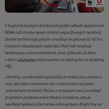
V šuplících českých domácností podle odhadů společnosti
REMA leží zhruba deset milionů nepoužívaných telefonů.
Dnešní technologie přitom umožňují recyklovat až
95 %
v
mobilech obsažených materiálů. Proč lidé recyklují
telefony jen velice neochotně, jsme zjišťovali už dříve
v rámci
průzkumu
realizovaného ve spolupráci se studenty
VŠE.
„Odměny za odevzdání vysloužilých mobilů jsou jednou z
cest, jak nejen informovat, ale i motivovat k recyklaci
nefunkčních telefonů. Peníze z recyklace navíc pomáhají
projektům podporovaným Nadací Vodafone, jako je
například aplikace Záchranka nebo aplikace Bright Sky na