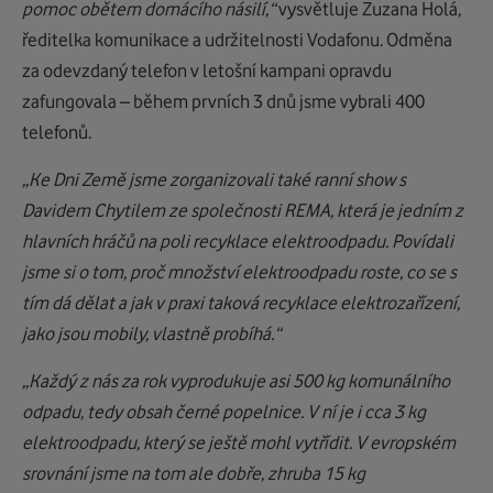
pomoc obětem domácího násilí,“
vysvětluje Zuzana Holá,
ředitelka komunikace a udržitelnosti Vodafonu. Odměna
za odevzdaný telefon v letošní kampani opravdu
zafungovala – během prvních 3 dnů jsme vybrali 400
telefonů.
„Ke Dni Země jsme zorganizovali také ranní show s
Davidem Chytilem ze společnosti REMA, která je jedním z
hlavních hráčů na poli recyklace elektroodpadu. Povídali
jsme si o tom, proč množství elektroodpadu roste, co se s
tím dá dělat a jak v praxi taková recyklace elektrozařízení,
jako jsou mobily, vlastně probíhá.“
„Každý z nás za rok vyprodukuje asi 500 kg komunálního
odpadu, tedy obsah černé popelnice. V ní je i cca 3 kg
elektroodpadu, který se ještě mohl vytřídit. V evropském
srovnání jsme na tom ale dobře, zhruba 15 kg