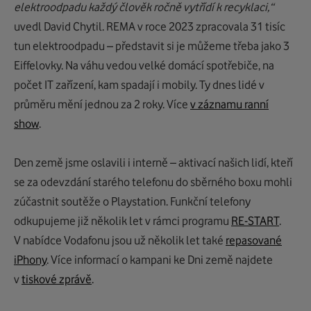
elektroodpadu každý člověk ročně vytřídí k recyklaci,“
uvedl David Chytil. REMA v roce 2023 zpracovala 31 tisíc
tun elektroodpadu – představit si je můžeme třeba jako 3
Eiffelovky. Na váhu vedou velké domácí spotřebiče, na
počet IT zařízení, kam spadají i mobily. Ty dnes lidé v
průměru mění jednou za 2 roky. Více
v záznamu ranní
show
.
Den země jsme oslavili i interně – aktivací našich lidí, kteří
se za odevzdání starého telefonu do sběrného boxu mohli
zúčastnit soutěže o Playstation. Funkční telefony
odkupujeme již několik let v rámci programu
RE-START
.
V nabídce Vodafonu jsou už několik let také
repasované
iPhony
. Více informací o kampani ke Dni země najdete
v
tiskové zprávě
.