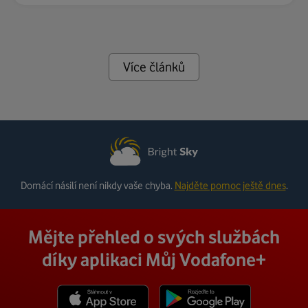
Více článků
Domácí násilí není nikdy vaše chyba.
Najděte pomoc ještě dnes
.
Mějte přehled o svých službách
díky aplikaci Můj Vodafone+
Stáhnout z App Store
Stáhnout z Goole Play