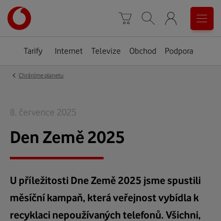
Úvodní
0
stránka
Košík
Vyhledávání
Menu
Tarify
Internet
Televize
Obchod
Podpora
‹
Chráníme planetu
8. července 2025
Den Země 2025
U příležitosti Dne Země 2025 jsme spustili
měsíční kampaň, která veřejnost vybídla k
recyklaci nepoužívaných telefonů. Všichni,