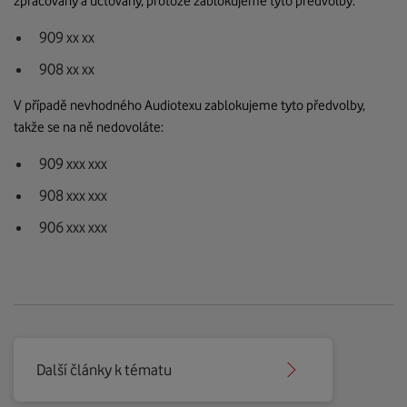
zpracovány a účtovány, protože zablokujeme tyto předvolby:
909 xx xx
908 xx xx
V případě nevhodného Audiotexu zablokujeme tyto předvolby,
takže se na ně nedovoláte:
909 xxx xxx
908 xxx xxx
906 xxx xxx
Další články k tématu