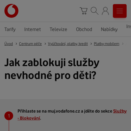
In
Tarify
Internet
Televize
Obchod
Nabídky
Úvod
Centrum péče
Vyúčtování, platby, kredit
Platby mobilem
Jak
Jak zablokuji služby
nevhodné pro děti?
Přihlaste se na muj.vodafone.cz a jděte do sekce
Služby
- Blokování
.