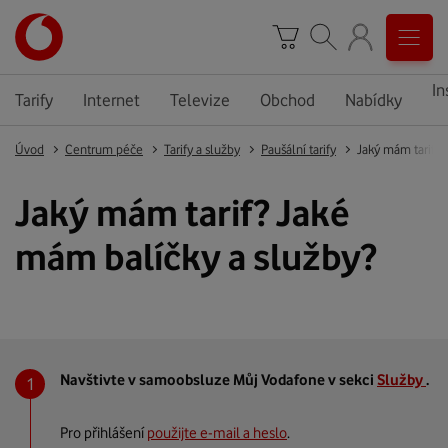
In
Tarify
Internet
Televize
Obchod
Nabídky
Úvod
Centrum péče
Tarify a služby
Paušální tarify
Jaký mám tarif? 
Jaký mám tarif? Jaké
mám balíčky a služby?
Navštivte v samoobsluze Můj Vodafone v sekci
Služby
.
Pro přihlášení
použijte e-mail a heslo
.