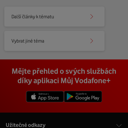
Další články k tématu
Vybrat jiné téma
Mějte přehled o svých službách
díky aplikaci Můj Vodafone+
Užitečné odkazy