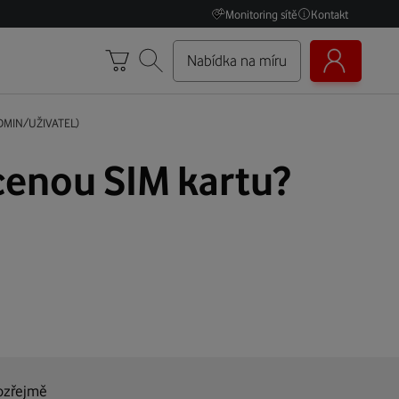
Monitoring sítě
Kontakt
Nabídka na míru
(ADMIN/UŽIVATEL)
acenou SIM kartu?
mozřejmě