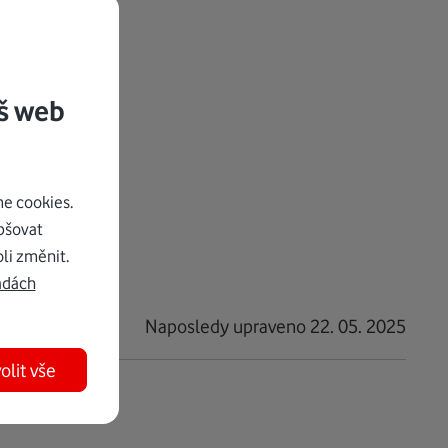
d služeb -
e vaší firmě,
š web
u
.
e cookies.
pšovat
li změnit.
adách
Naposledy upraveno 22. 05. 2025
olit vše