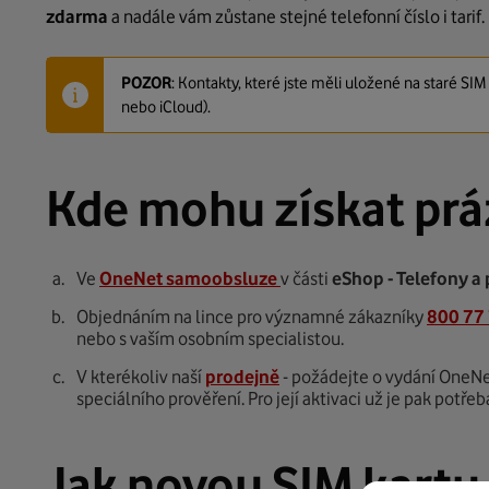
zdarma
a nadále vám zůstane stejné telefonní číslo i tarif.
POZOR
: Kontakty, které jste měli uložené na staré S
nebo iCloud).
Kde mohu získat pr
Ve
OneNet samoobsluze
v části
eShop - Telefony a 
Objednáním na lince pro významné zákazníky
800 77
nebo s vaším osobním specialistou.
V kterékoliv naší
prodejně
- požádejte o vydání OneNe
speciálního prověření. Pro její aktivaci už je pak potře
Jak novou SIM kartu 