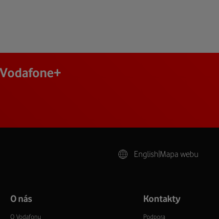
j Vodafone+
English
|
Mapa webu
O nás
Kontakty
O Vodafonu
Podpora