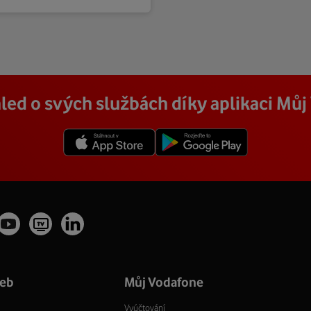
led o svých službách díky aplikaci Mů
žeb
Můj Vodafone
Vyúčtování