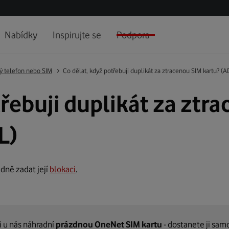
Nabídky
Inspirujte se
Podpora
ný telefon nebo SIM
Co dělat, když potřebuji duplikát za ztracenou SIM kartu? 
třebuji duplikát za ztr
L)
dně zadat její
blokaci
.
i u nás náhradní
prázdnou OneNet SIM kartu
- dostanete ji sa