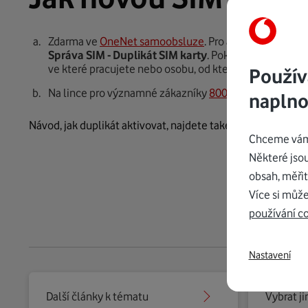
Zdarma ve
OneNet samoobsluze
. Pro aktivaci je nutn
Správa SIM - Duplikát SIM karty
. Pokud jste Uživatel
ve které pracujete nebo osobu, od které vaši SIM kartu
Použív
Na lince pro významné zákazníky
800 77 77 80
- tento
naplno
Návod, jak duplikát aktivovat, najdete také v našem
video
Chceme vám 
Některé jso
obsah, měřit
Více si může
používání c
Nastavení
Další články k tématu
Vybrat j