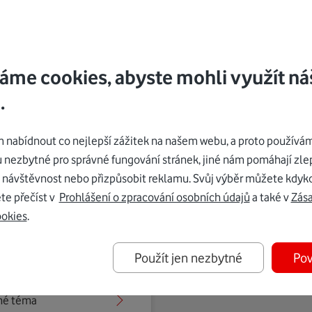
é znát administrátorské heslo. Poté je možné ji zadat v části
Přehle
 a administrátorské heslo neznáte, je potřeba se obrátit na osobu v
 máte.
áme cookies, abyste mohli využít ná
 způsob aktivace zpoplatňujeme podle aktuálně platného
Ceník
.
návodu
.
nabídnout co nejlepší zážitek na našem webu, a proto používám
u nezbytné pro správné fungování stránek, jiné nám pomáhají zle
 návštěvnost nebo přizpůsobit reklamu. Svůj výběr můžete kdyko
te přečíst v
Prohlášení o zpracování osobních údajů
a také v
Zás
ookies
.
Použít jen nezbytné
Pov
iné téma