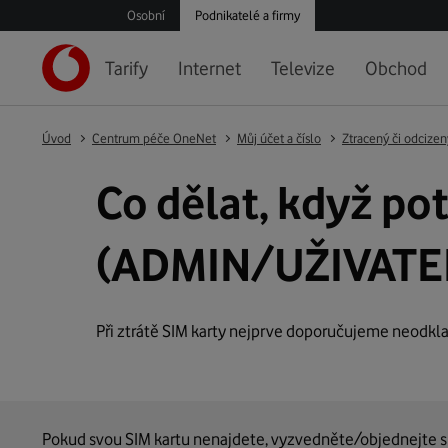
Osobní
Podnikatelé a firmy
Tarify
Internet
Televize
Obchod
Úvod
Centrum péče OneNet
Můj účet a číslo
Ztracený či odcize
Co dělat, když po
(ADMIN/UŽIVATE
Při ztrátě SIM karty nejprve doporučujeme neodkla
Pokud svou SIM kartu nenajdete, vyzvedněte/objednejte s