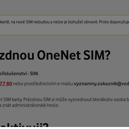
IM kartě, na nové SIM nebudou a nelze je bohužel obnovit. Proto doporuču
ázdnou OneNet SIM?
příslušenství - SIM
.
 77 80
nebo prostřednictvím e-mailu
vyznamny.zakaznik@vod
t SIM karty. Prázdnou SIM si může vyzvednout kterákoliv osoba 
ba znát administrátorské heslo.
aktivuji?