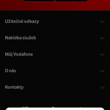
Wi-Fi volání používáte, pokud vedle názvu
operátora v notifikační liště vidíte nápis Wi-Fi.
Užitečné odkazy
Zapnutí a vypnutí Wi-Fi hovorů najdete v
Nastavení - Aplikace - Telefon - Wi-Fi hovory.
Nabídka služeb
Můj Vodafone
O nás
Kontakty