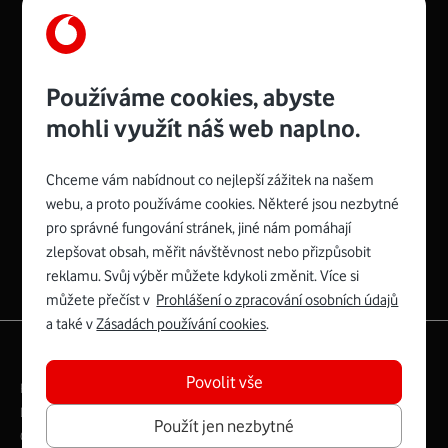
Používáme cookies, abyste
mohli využít náš web naplno.
Chceme vám nabídnout co nejlepší zážitek na našem
Spojte se s Vodafonem
webu, a proto používáme cookies. Některé jsou nezbytné
pro správné fungování stránek, jiné nám pomáhají
zlepšovat obsah, měřit návštěvnost nebo přizpůsobit
reklamu. Svůj výběr můžete kdykoli změnit. Více si
můžete přečíst v
Prohlášení o zpracování osobních údajů
a také v
Zásadách používání cookies
.
|
English
Mapa webu
Povolit vše
Právní­ podmí­nky
Ochrana soukromí­
Digitální odpovědnost
Cookies
Dokumenty
Použít jen nezbytné
Ceník