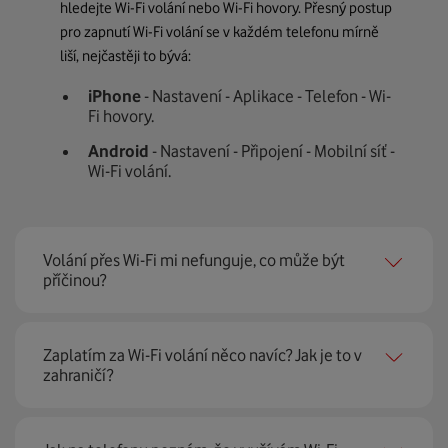
hledejte Wi-Fi volání nebo Wi-Fi hovory. Přesný postup
pro zapnutí Wi-Fi volání se v každém telefonu mírně
liší, nejčastěji to bývá:
iPhone
- Nastavení - Aplikace - Telefon - Wi-
Fi hovory.
Android
- Nastavení - Připojení - Mobilní síť -
Wi-Fi volání.
Volání přes Wi-Fi mi nefunguje, co může být
příčinou?
Původ telefonu
- některé telefony (viz
Zaplatím za Wi-Fi volání něco navíc? Jak je to v
seznam podporovaných zařízení
) musí být
zahraničí?
koupeny u českého Vodafonu, jinak nemůžeme
zaručit, že bude VoLTE správně fungovat. Pokud
máte telefon s Androidem, u kterého není
Hovory (včetně videovolání), SMS i MMS vám v ČR
nákup u Vodafonu podmínkou, měl by být