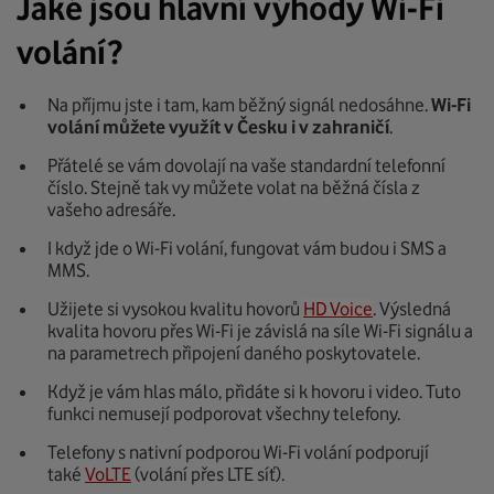
Jaké jsou hlavní výhody Wi-Fi
volání?
Na příjmu jste i tam, kam běžný signál nedosáhne.
Wi-Fi
volání můžete využít v Česku i v zahraničí
.
Přátelé se vám dovolají na vaše standardní telefonní
číslo. Stejně tak vy můžete volat na běžná čísla z
vašeho adresáře.
I když jde o Wi-Fi volání, fungovat vám budou i SMS a
MMS.
Užijete si vysokou kvalitu hovorů
HD Voice
. Výsledná
kvalita hovoru přes Wi-Fi je závislá na síle Wi-Fi signálu a
na parametrech připojení daného poskytovatele.
Když je vám hlas málo, přidáte si k hovoru i video. Tuto
funkci nemusejí podporovat všechny telefony.
Telefony s nativní podporou Wi-Fi volání podporují
také
VoLTE
(volání přes LTE síť).