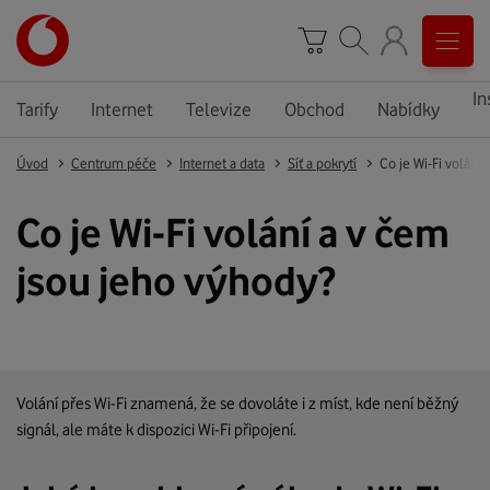
In
Tarify
Internet
Televize
Obchod
Nabídky
Úvod
Centrum péče
Internet a data
Síť a pokrytí
Co je Wi-Fi volání
Co je Wi-Fi volání a v čem
jsou jeho výhody?
Volání přes Wi-Fi znamená, že se dovoláte i z míst, kde není běžný
signál, ale máte k dispozici Wi-Fi připojení.