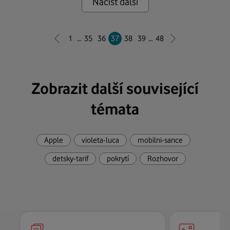
Načíst další
1
…
35
36
37
38
39
…
48
Zobrazit další související
témata
Apple
violeta-luca
mobilni-sance
detsky-tarif
pokrytí
Rozhovor