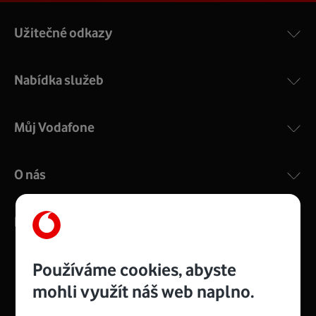
Užitečné odkazy
Nabídka služeb
Můj Vodafone
O nás
Kontakty
Používáme cookies, abyste
mohli využít náš web naplno.
Management
Recruitment
Top
Platinové
and
Academy
odpovědná
ocenění