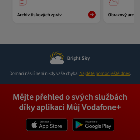
Archiv tiskových zpráv
Obrazový archiv
Domácí násilí není nikdy vaše chyba.
Najděte pomoc ještě dnes
.
Mějte přehled o svých službách
díky aplikaci Můj Vodafone+
Stáhnout z App Store
Stáhnout z Goole Play