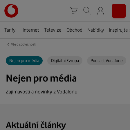
Úvodní
0
stránka
Košík
Vyhledávání
Menu
Tarify
Internet
Televize
Obchod
Nabídky
Inspirujte 
‹
Vše o společnosti
Nejen pro média
Digitální Evropa
Podcast Vodafone
Nejen pro média
Zajímavosti a novinky z Vodafonu
Aktuální články