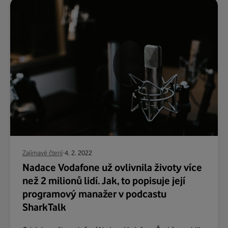
Zajímavé čtení
4. 2. 2022
Nadace Vodafone už ovlivnila životy více
než 2 milionů lidí. Jak, to popisuje její
programový manažer v podcastu
SharkTalk