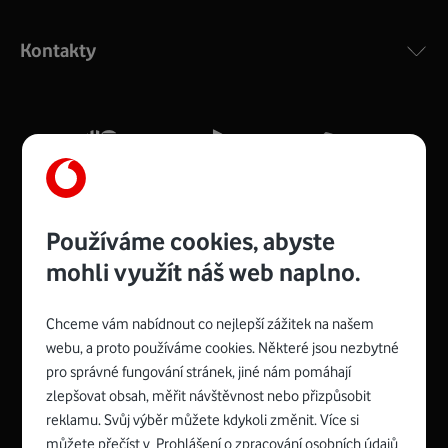
Výkonný bezdrátový modem s Wi-Fi standardem 802.11
ac a pokrytím ve dvou pásmech 2,4 i 5 GHz, který zajistí
Kontakty
silný signál pro celou domácnost. Kompaktní rozměry 21
x 16 x 4 cm, 4 Gigabitové LAN porty a rychlost až 500
Mb/s.
Více o COMPAL CH7465VF
Používáme cookies, abyste
mohli využít náš web naplno.
Chceme vám nabídnout co nejlepší zážitek na našem
Spojte se s Vodafonem
webu, a proto používáme cookies. Některé jsou nezbytné
pro správné fungování stránek, jiné nám pomáhají
Zyxel VMG8623-T50B
:
zlepšovat obsah, měřit návštěvnost nebo přizpůsobit
Rozměry modemu jsou 16 x 22 x 7,5 cm (včetně stojánku)
reklamu. Svůj výběr můžete kdykoli změnit. Více si
a nabízí 4 gigabitové LAN porty a bezdrátové připojení Wi-
můžete přečíst v
Prohlášení o zpracování osobních údajů