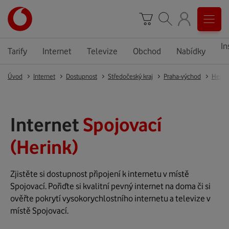
In
Tarify
Internet
Televize
Obchod
Nabídky
Úvod
Internet
Dostupnost
Středočeský kraj
Praha-východ
Herin
Internet
Spojovací
(Herink)
Zjistěte si dostupnost připojení k internetu v místě
Spojovací. Pořiďte si kvalitní pevný internet na doma či si
ověřte pokrytí vysokorychlostního internetu a televize v
místě Spojovací.