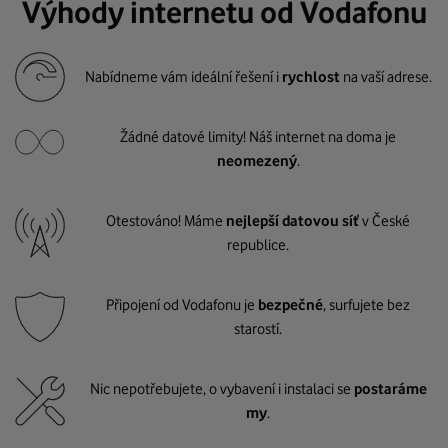
Výhody internetu od Vodafonu
Nabídneme vám ideální řešení i
rychlost
na vaší adrese.
Žádné datové limity! Náš internet na doma je
neomezený
.
Otestováno! Máme
nejlepší datovou síť
v České
republice.
Připojení od Vodafonu je
bezpečné
, surfujete bez
starostí.
Nic nepotřebujete, o vybavení i instalaci se
postaráme
my
.