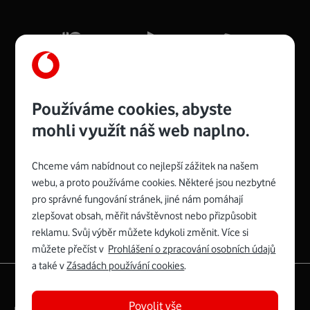
Mb/s.
Více o COMPAL CH7465VF
Používáme cookies, abyste
mohli využít náš web naplno.
Chceme vám nabídnout co nejlepší zážitek na našem
Spojte se s Vodafonem
webu, a proto používáme cookies. Některé jsou nezbytné
pro správné fungování stránek, jiné nám pomáhají
Zyxel VMG8623-T50B
:
zlepšovat obsah, měřit návštěvnost nebo přizpůsobit
Rozměry modemu jsou 16 x 22 x 7,5 cm (včetně stojánku)
reklamu. Svůj výběr můžete kdykoli změnit. Více si
a nabízí 4 gigabitové LAN porty a bezdrátové připojení Wi-
můžete přečíst v
Prohlášení o zpracování osobních údajů
Fi ve verzích 802.11 b/g/n/ac pro frekvenci 2,4 GHz a
a také v
Zásadách používání cookies
.
802.11 a/b/g/n/ac pro frekvenci 5 GHz s rychlostí až 866
|
English
Mapa webu
Mb/s.
Povolit vše
Právní­ podmí­nky
Ochrana soukromí­