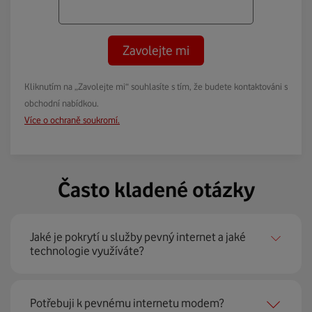
Zavolejte mi
Kliknutím na „Zavolejte mi“ souhlasíte s tím, že budete kontaktováni s
obchodní nabídkou.
Více o ochraně soukromí.
Často kladené otázky
Jaké je pokrytí u služby pevný internet a jaké
technologie využíváte?
Pevný internet můžeme nabídnout
99 % českých
Potřebuji k pevnému internetu modem?
domácností
prostřednictvím několika technologií jako