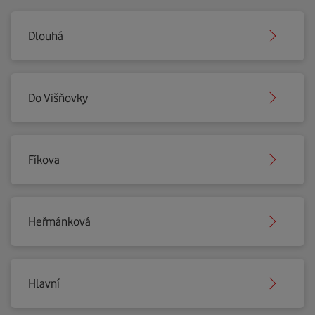
Dlouhá
Do Višňovky
Fíkova
Heřmánková
Hlavní