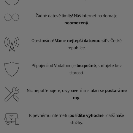
Žádné datové limity! Náš internet na doma je
neomezený
.
Otestováno! Máme
nejlepší datovou síť
v České
republice.
Připojení od Vodafonu je
bezpečné
, surfujete bez
starostí.
Nic nepotřebujete, o vybavení i instalaci se
postaráme
my
.
K pevnému internetu
pořídíte výhodně
i další naše
služby.