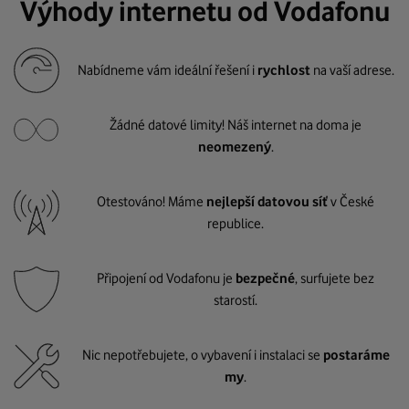
Výhody internetu od Vodafonu
Nabídneme vám ideální řešení i
rychlost
na vaší adrese.
Žádné datové limity! Náš internet na doma je
neomezený
.
Otestováno! Máme
nejlepší datovou síť
v České
republice.
Připojení od Vodafonu je
bezpečné
, surfujete bez
starostí.
Nic nepotřebujete, o vybavení i instalaci se
postaráme
my
.