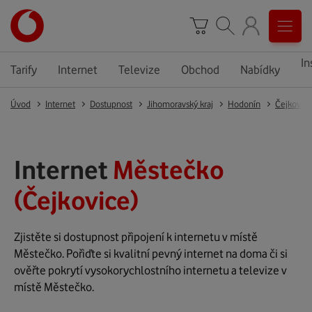
In
Tarify
Internet
Televize
Obchod
Nabídky
Úvod
Internet
Dostupnost
Jihomoravský kraj
Hodonín
Čejkovice
Internet
Městečko
(Čejkovice)
Zjistěte si dostupnost připojení k internetu v místě
Městečko. Pořiďte si kvalitní pevný internet na doma či si
ověřte pokrytí vysokorychlostního internetu a televize v
místě Městečko.