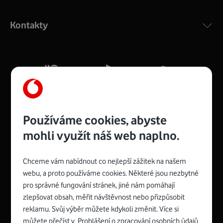
Výkonný bezdrátový modem s Wi-Fi standardem 802.11
ac a pokrytím ve dvou pásmech 2,4 i 5 GHz, který zajistí
Kontakty
silný signál pro celou domácnost. Kompaktní rozměry 21
x 16 x 4 cm, 4 Gigabitové LAN porty a rychlost až 500
Mb/s.
Více o COMPAL CH7465VF
Používáme cookies, abyste
mohli využít náš web naplno.
Chceme vám nabídnout co nejlepší zážitek na našem
Spojte se s Vodafonem
webu, a proto používáme cookies. Některé jsou nezbytné
pro správné fungování stránek, jiné nám pomáhají
Zyxel VMG8623-T50B
:
zlepšovat obsah, měřit návštěvnost nebo přizpůsobit
Rozměry modemu jsou 16 x 22 x 7,5 cm (včetně stojánku)
reklamu. Svůj výběr můžete kdykoli změnit. Více si
a nabízí 4 gigabitové LAN porty a bezdrátové připojení Wi-
můžete přečíst v
Prohlášení o zpracování osobních údajů