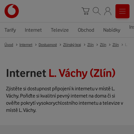
In
Tarify
Internet
Televize
Obchod
Nabídky
Úvod
Internet
Dostupnost
Zlínský kraj
Zlín
Zlín
Zlín
L. Vá
Internet
L. Váchy (Zlín)
Zjistěte si dostupnost připojení k internetu v místě L.
Váchy. Pořiďte si kvalitní pevný internet na doma či si
ověřte pokrytí vysokorychlostního internetu a televize v
místě L. Váchy.