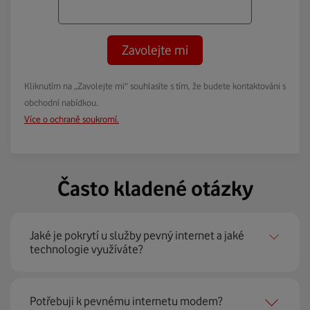
Zavolejte mi
Kliknutím na „Zavolejte mi“ souhlasíte s tím, že budete kontaktováni s
obchodní nabídkou.
Více o ochraně soukromí.
Často kladené otázky
Jaké je pokrytí u služby pevný internet a jaké
technologie využíváte?
Pevný internet můžeme nabídnout
99 % českých
Potřebuji k pevnému internetu modem?
domácností
prostřednictvím několika technologií jako