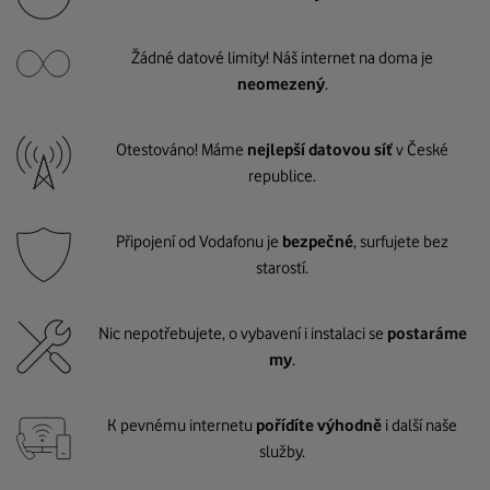
Žádné datové limity! Náš internet na doma je
neomezený
.
Otestováno! Máme
nejlepší datovou síť
v České
republice.
Připojení od Vodafonu je
bezpečné
, surfujete bez
starostí.
Nic nepotřebujete, o vybavení i instalaci se
postaráme
my
.
K pevnému internetu
pořídíte výhodně
i další naše
služby.