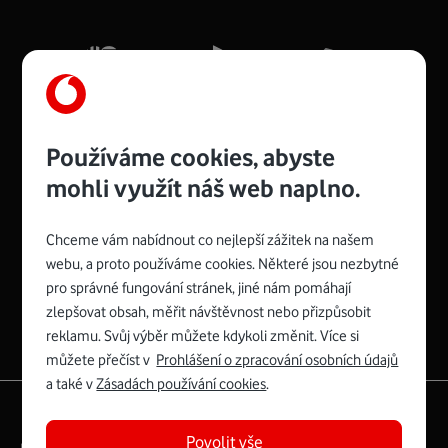
Mb/s.
Více o COMPAL CH7465VF
Používáme cookies, abyste
mohli využít náš web naplno.
Chceme vám nabídnout co nejlepší zážitek na našem
Spojte se s Vodafonem
webu, a proto používáme cookies. Některé jsou nezbytné
pro správné fungování stránek, jiné nám pomáhají
Zyxel VMG8623-T50B
:
zlepšovat obsah, měřit návštěvnost nebo přizpůsobit
Rozměry modemu jsou 16 x 22 x 7,5 cm (včetně stojánku)
reklamu. Svůj výběr můžete kdykoli změnit. Více si
a nabízí 4 gigabitové LAN porty a bezdrátové připojení Wi-
můžete přečíst v
Prohlášení o zpracování osobních údajů
Fi ve verzích 802.11 b/g/n/ac pro frekvenci 2,4 GHz a
a také v
Zásadách používání cookies
.
802.11 a/b/g/n/ac pro frekvenci 5 GHz s rychlostí až 866
|
English
Mapa webu
Mb/s.
Povolit vše
Právní­ podmí­nky
Ochrana soukromí­