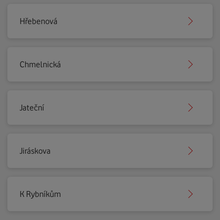
Hřebenová
Chmelnická
Jateční
Jiráskova
K Rybníkům