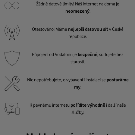
Žádné datové limity! Náš internet na doma je
neomezený
.
Otestováno! Máme
nejlepší datovou síť
v České
republice.
Připojení od Vodafonu je
bezpečné
, surfujete bez
starostí.
Nic nepotřebujete, o vybavení i instalaci se
postaráme
my
.
K pevnému internetu
pořídíte výhodně
i další naše
služby.