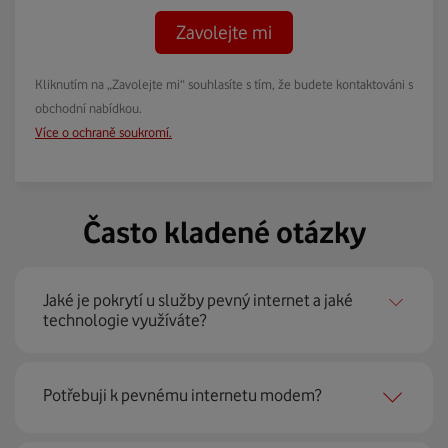
Zavolejte mi
Kliknutím na „Zavolejte mi“ souhlasíte s tím, že budete kontaktováni s
obchodní nabídkou.
Více o ochraně soukromí.
Často kladené otázky
Jaké je pokrytí u služby pevný internet a jaké
technologie využíváte?
Pevný internet můžeme nabídnout
99 % českých
Potřebuji k pevnému internetu modem?
domácností
prostřednictvím několika technologií jako
jsou 4G LTE, xDSL nebo optické sítě. Díky tomu umíme