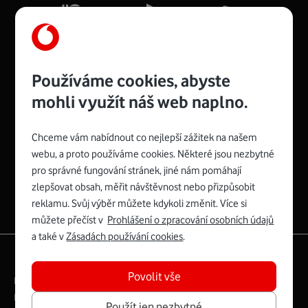
Více o COMPAL CH7465VF
Používáme cookies, abyste
mohli využít náš web naplno.
Chceme vám nabídnout co nejlepší zážitek na našem
Spojte se s Vodafonem
webu, a proto používáme cookies. Některé jsou nezbytné
pro správné fungování stránek, jiné nám pomáhají
Zyxel VMG8623-T50B
:
zlepšovat obsah, měřit návštěvnost nebo přizpůsobit
Rozměry modemu jsou 16 x 22 x 7,5 cm (včetně stojánku)
reklamu. Svůj výběr můžete kdykoli změnit. Více si
a nabízí 4 gigabitové LAN porty a bezdrátové připojení Wi-
můžete přečíst v
Prohlášení o zpracování osobních údajů
Fi ve verzích 802.11 b/g/n/ac pro frekvenci 2,4 GHz a
a také v
Zásadách používání cookies
.
802.11 a/b/g/n/ac pro frekvenci 5 GHz s rychlostí až 866
|
English
Mapa webu
Mb/s.
Povolit vše
Právní­ podmí­nky
Ochrana soukromí­
Více o Zyxel VMG8623-T50B
Digitální odpovědnost
Cookies
Dokumenty
Použít jen nezbytné