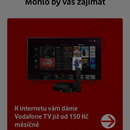
Mohlo by vás zajímat
K internetu vám dáme
Vodafone TV již od 150 Kč
měsíčně