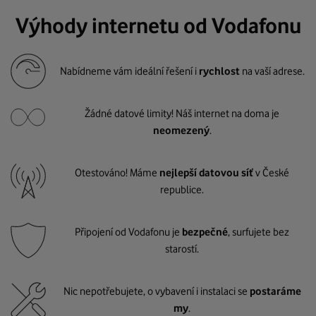
Výhody internetu od Vodafonu
Nabídneme vám ideální řešení i
rychlost
na vaší adrese.
Žádné datové limity! Náš internet na doma je
neomezený
.
Otestováno! Máme
nejlepší datovou síť
v České
republice.
Připojení od Vodafonu je
bezpečné
, surfujete bez
starostí.
Nic nepotřebujete, o vybavení i instalaci se
postaráme
my
.