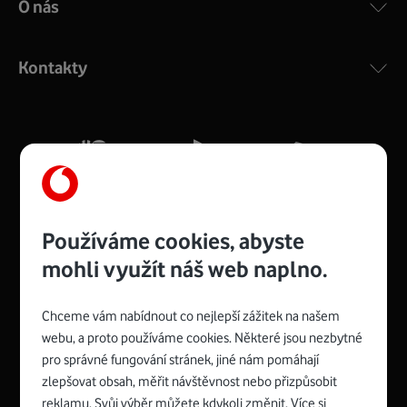
O nás
COMPAL CH7465VF
:
Výkonný bezdrátový modem s Wi-Fi standardem 802.11
ac a pokrytím ve dvou pásmech 2,4 i 5 GHz, který zajistí
Kontakty
silný signál pro celou domácnost. Kompaktní rozměry 21
x 16 x 4 cm, 4 Gigabitové LAN porty a rychlost až 500
Mb/s.
Více o COMPAL CH7465VF
Používáme cookies, abyste
mohli využít náš web naplno.
Chceme vám nabídnout co nejlepší zážitek na našem
Spojte se s Vodafonem
webu, a proto používáme cookies. Některé jsou nezbytné
pro správné fungování stránek, jiné nám pomáhají
Zyxel VMG8623-T50B
:
zlepšovat obsah, měřit návštěvnost nebo přizpůsobit
Rozměry modemu jsou 16 x 22 x 7,5 cm (včetně stojánku)
reklamu. Svůj výběr můžete kdykoli změnit. Více si