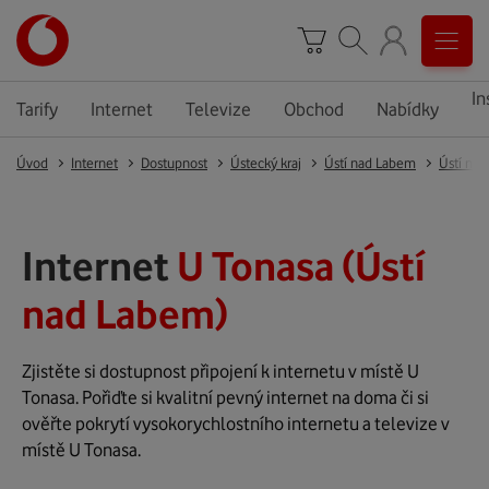
In
Tarify
Internet
Televize
Obchod
Nabídky
Úvod
Internet
Dostupnost
Ústecký kraj
Ústí nad Labem
Ústí na
Internet
U Tonasa (Ústí
nad Labem)
Zjistěte si dostupnost připojení k internetu v místě U
Tonasa. Pořiďte si kvalitní pevný internet na doma či si
ověřte pokrytí vysokorychlostního internetu a televize v
místě U Tonasa.