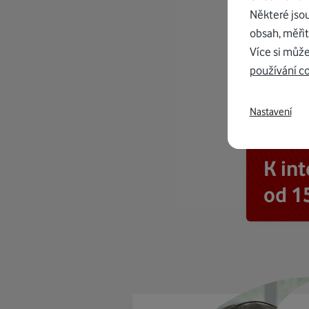
Některé jso
obsah, měřit
Více si může
používání c
Nastavení
K in
od 1