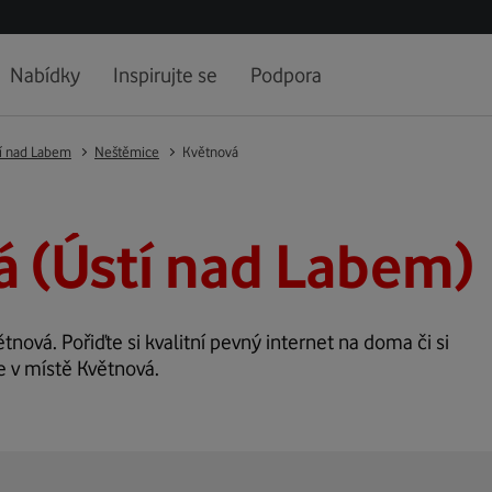
Nabídky
Inspirujte se
Podpora
í nad Labem
Neštěmice
Květnová
 (Ústí nad Labem)
ětnová. Pořiďte si kvalitní pevný internet na doma či si
e v místě Květnová.