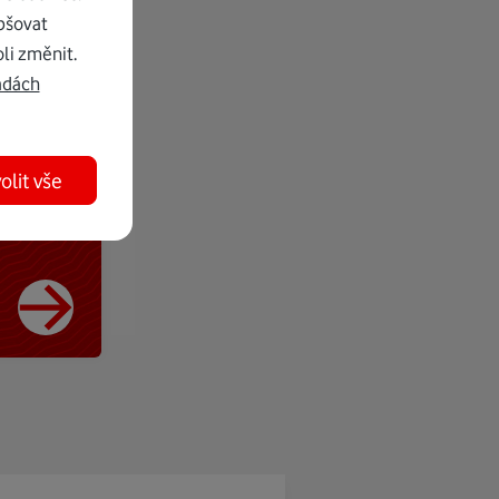
pšovat
li změnit.
adách
olit vše