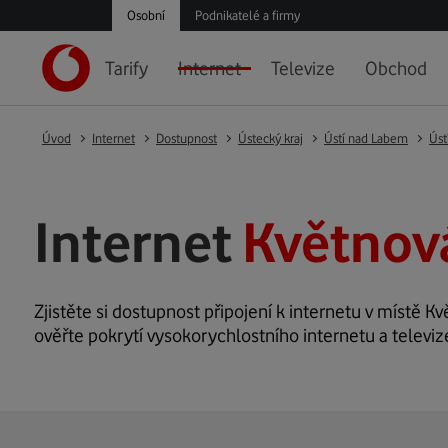
Osobní
Podnikatelé a firmy
Tarify
Internet
Televize
Obchod
Úvod
Internet
Dostupnost
Ústecký kraj
Ústí nad Labem
Úst
Internet
Květnová
Zjistěte si dostupnost připojení k internetu v místě Kv
ověřte pokrytí vysokorychlostního internetu a televiz