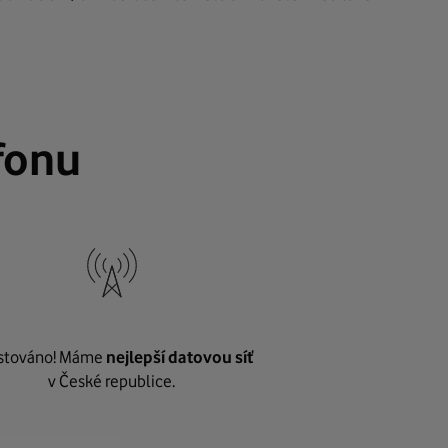
fonu
stováno! Máme
nejlepší datovou síť
v České republice.