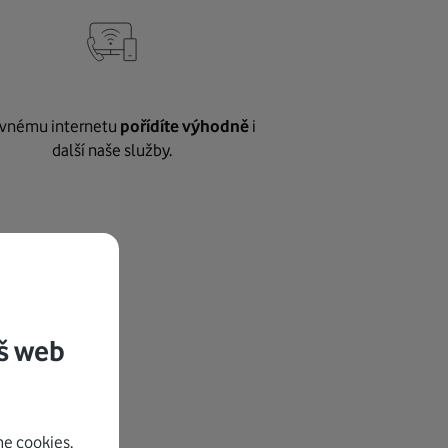
vnému internetu
pořídíte výhodně
i
další naše služby.
š web
e cookies.