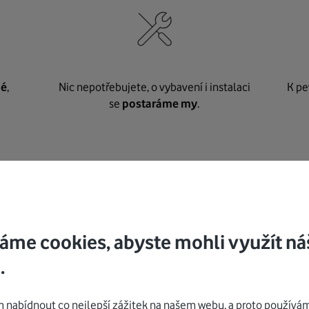
né
,
Nic nepotřebujete, o vybavení i instalaci
K pe
se
postaráme my
.
Mohlo by vás zajímat
áme cookies, abyste mohli využít ná
.
nabídnout co nejlepší zážitek na našem webu, a proto používám