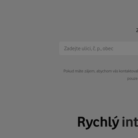
Pokud máte zájem, abychom vás kontaktovali 
pouze 
Rychlý
in