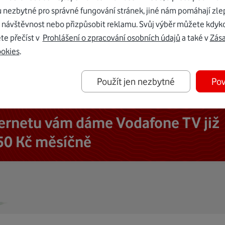
u nezbytné pro správné fungování stránek, jiné nám pomáhají zle
 návštěvnost nebo přizpůsobit reklamu. Svůj výběr můžete kdyko
te přečíst v
Prohlášení o zpracování osobních údajů
a také v
Zás
ookies
.
Použít jen nezbytné
Pov
ternetu vám dáme Vodafone TV již
50 Kč měsíčně