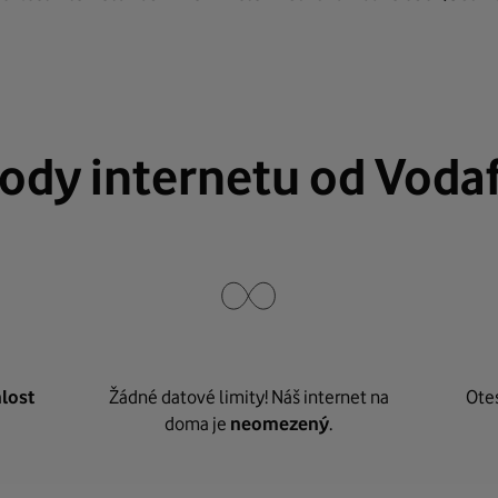
ody internetu od Voda
lost
Žádné datové limity! Náš internet na
Ote
doma je
neomezený
.