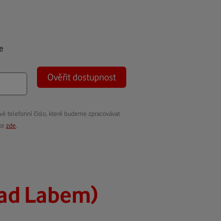
e
Ověřit dostupnost
vé telefonní číslo, které budeme zpracovávat
ete
zde
.
nad Labem)