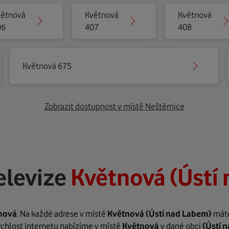
větnová
Květnová
Květnová
06
407
408
Květnová 675
Zobrazit dostupnost v místě Neštěmice
elevize
Květnová (Ústí
nová
. Na každé adrese v místě
Květnová
(Ústí nad Labem)
máte
rychlost internetu nabízíme v místě
Květnová
v dané obci
(Ústí 