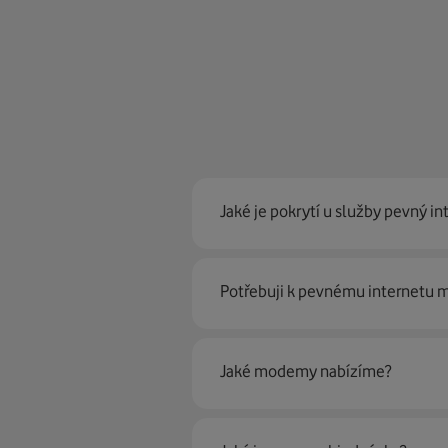
Jaké je pokrytí u služby pevný in
Pevný internet můžeme nabídn
Potřebuji k pevnému internetu
optické sítě. Díky tomu umíme na
Ano, potřebujete. Rádi vám ho 
Jaké modemy nabízíme?
Můžete samozřejmě využít i svůj
poradí naši proškolení prodejci 