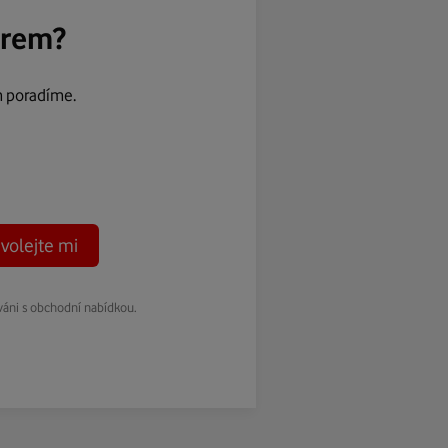
ěrem?
m poradíme.
volejte mi
váni s obchodní nabídkou.