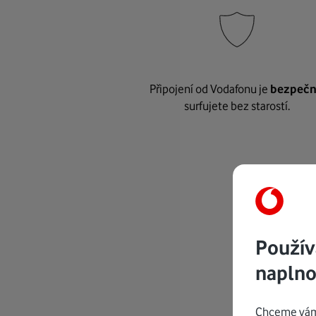
Připojení od Vodafonu je
bezpeč
surfujete bez starostí.
Použív
naplno
Chceme vám 