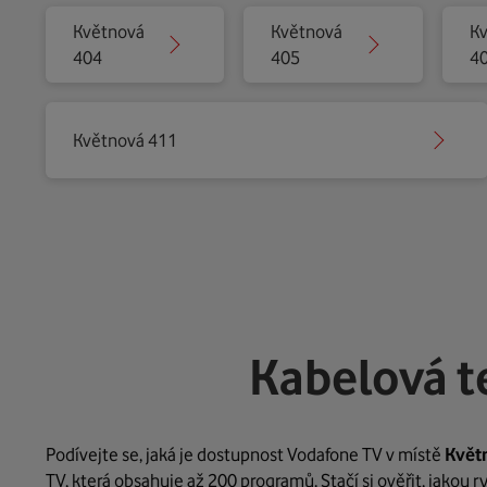
Květnová
Květnová
K
404
405
4
Květnová 411
Kabelová t
Podívejte se, jaká je dostupnost Vodafone TV v místě
Květ
TV, která obsahuje až 200 programů. Stačí si ověřit, jakou 