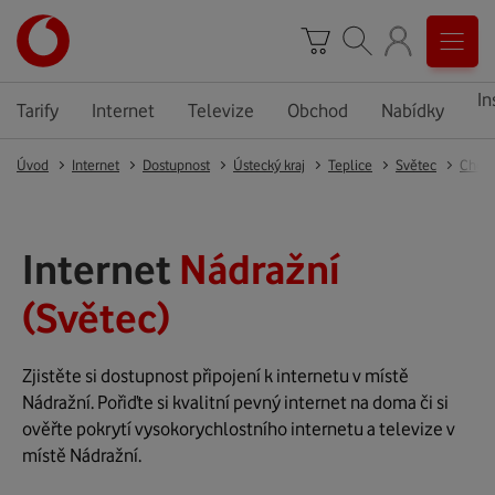
In
Tarify
Internet
Televize
Obchod
Nabídky
Úvod
Internet
Dostupnost
Ústecký kraj
Teplice
Světec
Chotě
Internet
Nádražní
(Světec)
Zjistěte si dostupnost připojení k internetu v místě
Nádražní. Pořiďte si kvalitní pevný internet na doma či si
ověřte pokrytí vysokorychlostního internetu a televize v
místě Nádražní.