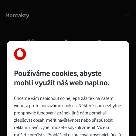
Výkonný bezdrátový modem s Wi-Fi standardem 802.11
ac a pokrytím ve dvou pásmech 2,4 i 5 GHz, který zajistí
Kontakty
silný signál pro celou domácnost. Kompaktní rozměry 21
x 16 x 4 cm, 4 Gigabitové LAN porty a rychlost až 500
Mb/s.
Více o COMPAL CH7465VF
Používáme cookies, abyste
mohli využít náš web naplno.
Chceme vám nabídnout co nejlepší zážitek na našem
Spojte se s Vodafonem
webu, a proto používáme cookies. Některé jsou nezbytné
pro správné fungování stránek, jiné nám pomáhají
Zyxel VMG8623-T50B
:
zlepšovat obsah, měřit návštěvnost nebo přizpůsobit
Rozměry modemu jsou 16 x 22 x 7,5 cm (včetně stojánku)
reklamu. Svůj výběr můžete kdykoli změnit. Více si
a nabízí 4 gigabitové LAN porty a bezdrátové připojení Wi-
můžete přečíst v
Prohlášení o zpracování osobních údajů