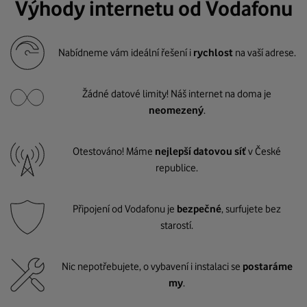
Výhody internetu od Vodafonu
Nabídneme vám ideální řešení i
rychlost
na vaší adrese.
Žádné datové limity! Náš internet na doma je
neomezený
.
Otestováno! Máme
nejlepší datovou síť
v České
republice.
Připojení od Vodafonu je
bezpečné
, surfujete bez
starostí.
Nic nepotřebujete, o vybavení i instalaci se
postaráme
my
.