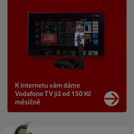
K internetu vám dáme
Vodafone TV již od 150 Kč
měsíčně