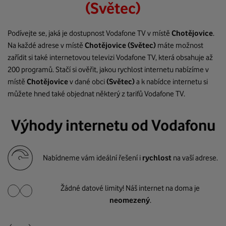
(Světec)
Podívejte se, jaká je dostupnost Vodafone TV v místě
Chotějovice
.
Na každé adrese v místě
Chotějovice
(Světec)
máte možnost
zařídit si také internetovou televizi Vodafone TV, která obsahuje až
200 programů. Stačí si ověřit, jakou rychlost internetu nabízíme v
místě
Chotějovice
v dané obci
(Světec)
a k nabídce internetu si
můžete hned také objednat některý z tarifů Vodafone TV.
Výhody internetu od Vodafonu
Nabídneme vám ideální řešení i
rychlost
na vaší adrese.
Žádné datové limity! Náš internet na doma je
neomezený
.