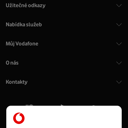
Užitečné odkazy
Nabídka služeb
Můj Vodafone
O nás
COMPAL CH7465VF
:
Výkonný bezdrátový modem s Wi-Fi standardem 802.11
ac a pokrytím ve dvou pásmech 2,4 i 5 GHz, který zajistí
Kontakty
silný signál pro celou domácnost. Kompaktní rozměry 21
x 16 x 4 cm, 4 Gigabitové LAN porty a rychlost až 500
Mb/s.
Více o COMPAL CH7465VF