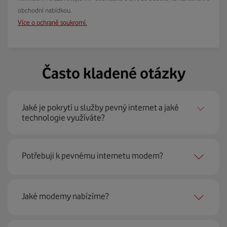
obchodní nabídkou.
Více o ochraně soukromí.
Často kladené otázky
Jaké je pokrytí u služby pevný internet a jaké
technologie využíváte?
Pevný internet můžeme nabídnout
99 % českých
Potřebuji k pevnému internetu modem?
domácností
prostřednictvím několika technologií jako
jsou 4G LTE, xDSL nebo optické sítě. Díky tomu umíme
najít nejoptimálnější řešení na vaší adrese.
Ano, potřebujete. Rádi vám ho poskytneme na splátky. U
Jaké modemy nabízíme?
modemu od Vodafonu navíc garantujeme plnou
technickou podporu.