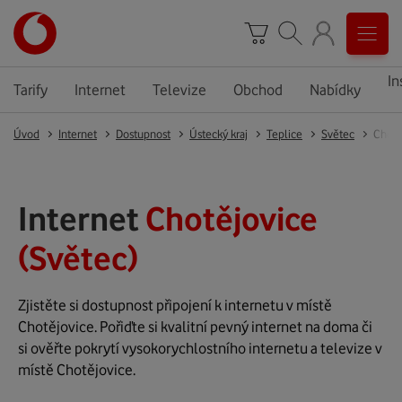
In
Tarify
Internet
Televize
Obchod
Nabídky
Úvod
Internet
Dostupnost
Ústecký kraj
Teplice
Světec
Chotě
Internet
Chotějovice
(Světec)
Zjistěte si dostupnost připojení k internetu v místě
Chotějovice. Pořiďte si kvalitní pevný internet na doma či
si ověřte pokrytí vysokorychlostního internetu a televize v
místě Chotějovice.