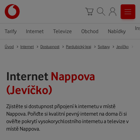
In
Tarify
Internet
Televize
Obchod
Nabídky
Úvod
Internet
Dostupnost
Pardubický kraj
Svitavy
Jevíčko
Je
Internet
Nappova
(Jevíčko)
Zjistěte si dostupnost připojení k internetu v místě
Nappova. Pořiďte si kvalitní pevný internet na doma či si
ověřte pokrytí vysokorychlostního internetu a televize v
místě Nappova.