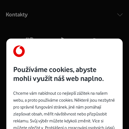
Výkonný bezdrátový modem s Wi-Fi standardem 802.11
ac a pokrytím ve dvou pásmech 2,4 i 5 GHz, který zajistí
Kontakty
silný signál pro celou domácnost. Kompaktní rozměry 21
x 16 x 4 cm, 4 Gigabitové LAN porty a rychlost až 500
Mb/s.
Více o COMPAL CH7465VF
Používáme cookies, abyste
mohli využít náš web naplno.
Chceme vám nabídnout co nejlepší zážitek na našem
Spojte se s Vodafonem
webu, a proto používáme cookies. Některé jsou nezbytné
pro správné fungování stránek, jiné nám pomáhají
Zyxel VMG8623-T50B
:
zlepšovat obsah, měřit návštěvnost nebo přizpůsobit
Rozměry modemu jsou 16 x 22 x 7,5 cm (včetně stojánku)
reklamu. Svůj výběr můžete kdykoli změnit. Více si
a nabízí 4 gigabitové LAN porty a bezdrátové připojení Wi-
můžete přečíst v
Prohlášení o zpracování osobních údajů