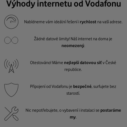
Výhody internetu od Vodafonu
Nabídneme vám ideální řešení i
rychlost
na vaší adrese.
Žádné datové limity! Náš internet na doma je
neomezený
.
Otestováno! Máme
nejlepší datovou síť
v České
republice.
Připojení od Vodafonu je
bezpečné
, surfujete bez
starostí.
Nic nepotřebujete, o vybavení i instalaci se
postaráme
my
.