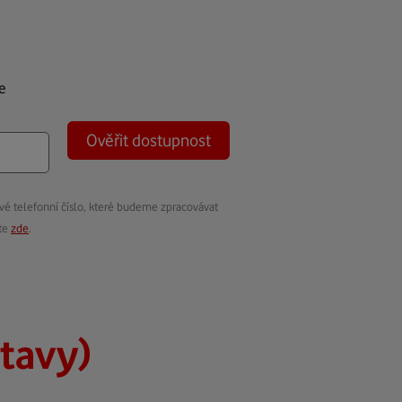
e
Ověřit dostupnost
vé telefonní číslo, které budeme zpracovávat
ete
zde
.
itavy)