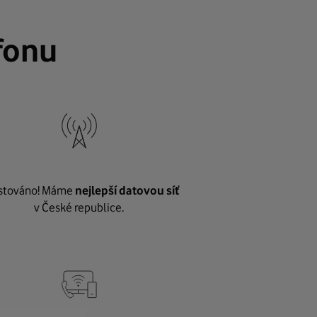
fonu
stováno! Máme
nejlepší datovou síť
v České republice.