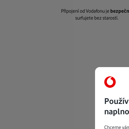
Připojení od Vodafonu je
bezpeč
surfujete bez starostí.
Použív
naplno
Chceme vám 