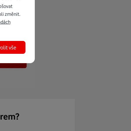
pšovat
li změnit.
adách
olit vše
ěrem?