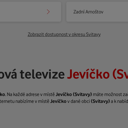
Zadní Arnoštov
Zobrazit dostupnost v okresu Svitavy
ová televize
Jevíčko (S
čko
. Na každé adrese v místě
Jevíčko
(Svitavy)
máte možnost zaříd
internetu nabízíme v místě
Jevíčko
v dané obci
(Svitavy)
a k nabí