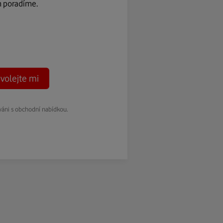
m poradíme.
volejte mi
váni s obchodní nabídkou.