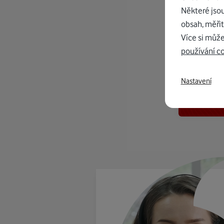
Některé jso
obsah, měřit
Více si může
používání c
K in
Nastavení
od 1