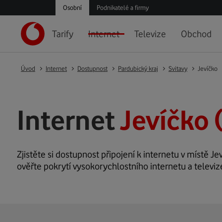
Osobní
Podnikatelé a firmy
Tarify
Internet
Televize
Obchod
Úvod
Internet
Dostupnost
Pardubický kraj
Svitavy
Jevíčko
Internet
Jevíčko 
Zjistěte si dostupnost připojení k internetu v místě Jev
ověřte pokrytí vysokorychlostního internetu a televiz