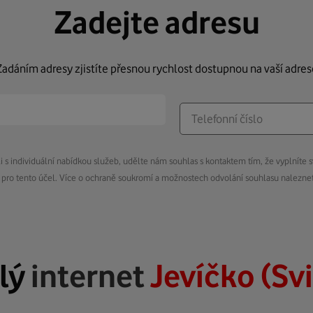
Zadejte adresu
Zadáním adresy zjistíte přesnou rychlost dostupnou na vaší adres
s individuální nabídkou služeb, udělte nám souhlas s kontaktem tím, že vyplníte s
pro tento účel. Více o ochraně soukromí a možnostech odvolání souhlasu nalezn
lý
internet
Jevíčko (Sv