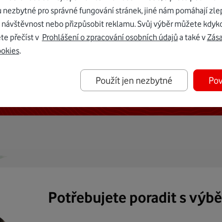
u nezbytné pro správné fungování stránek, jiné nám pomáhají zle
 návštěvnost nebo přizpůsobit reklamu. Svůj výběr můžete kdyko
te přečíst v
Prohlášení o zpracování osobních údajů
a také v
Zás
ookies
.
ternetu vám dáme Vodafone TV již
Použít jen nezbytné
Pov
50 Kč měsíčně
Potřebujete poradit s výb