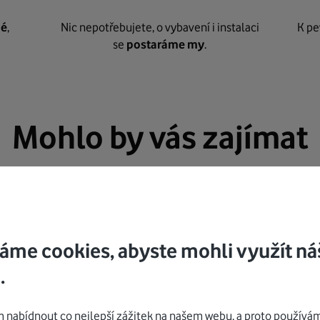
né
,
Nic nepotřebujete, o vybavení i instalaci
K pe
se
postaráme my
.
Mohlo by vás zajímat
áme cookies, abyste mohli využít ná
.
nabídnout co nejlepší zážitek na našem webu, a proto používám