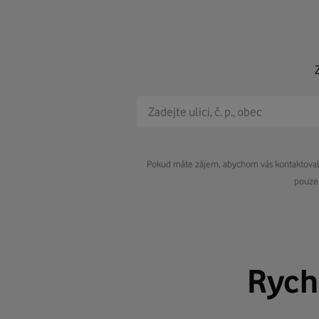
Pokud máte zájem, abychom vás kontaktovali 
pouze 
Rych