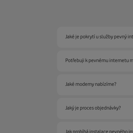
Jaké je pokrytí u služby pevný in
Pevný internet můžeme nabídn
Potřebuji k pevnému internetu
optické sítě. Díky tomu umíme na
Ano, potřebujete. Rádi vám ho 
Jaké modemy nabízíme?
Můžete samozřejmě využít i svůj
poradí naši proškolení prodejci 
Jaký je proces objednávky?
Krok jedna je určitě ověření možn
Jak probíhá instalace pevného in