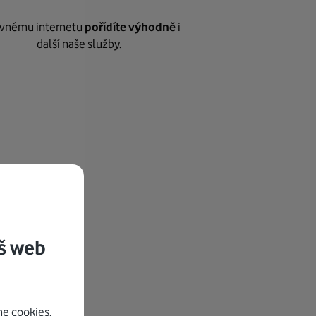
vnému internetu
pořídíte výhodně
i
další naše služby.
š web
e cookies.