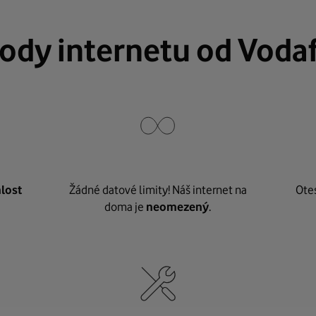
ody internetu od Voda
lost
Žádné datové limity! Náš internet na
Ote
doma je
neomezený
.