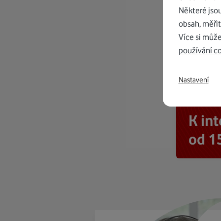
Některé jso
obsah, měřit
Více si může
používání c
Nastavení
K in
od 1