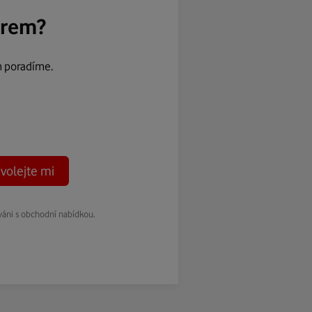
ěrem?
m poradíme.
volejte mi
váni s obchodní nabídkou.