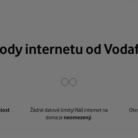
ody internetu od Voda
lost
Žádné datové limity! Náš internet na
Ote
doma je
neomezený
.