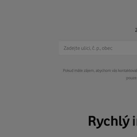
Pokud máte zájem, abychom vás kontaktovali 
pouze 
Rychlý