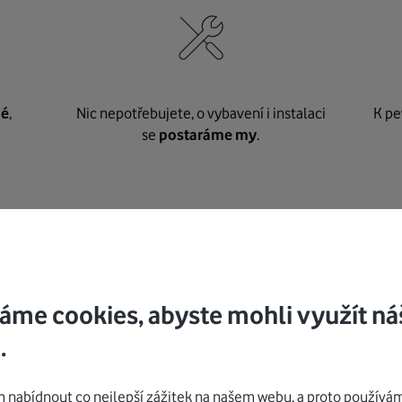
né
,
Nic nepotřebujete, o vybavení i instalaci
K pe
se
postaráme my
.
Mohlo by vás zajímat
áme cookies, abyste mohli využít ná
.
nabídnout co nejlepší zážitek na našem webu, a proto používám