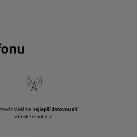
fonu
stováno! Máme
nejlepší datovou síť
v České republice.