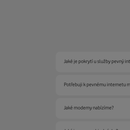
Jaké je pokrytí u služby pevný in
Pevný internet můžeme nabídn
Potřebuji k pevnému internetu
optické sítě. Díky tomu umíme na
Ano, potřebujete. Rádi vám ho 
Jaké modemy nabízíme?
Můžete samozřejmě využít i svůj
poradí naši proškolení prodejci 