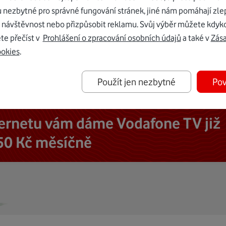
u nezbytné pro správné fungování stránek, jiné nám pomáhají zle
 návštěvnost nebo přizpůsobit reklamu. Svůj výběr můžete kdyko
te přečíst v
Prohlášení o zpracování osobních údajů
a také v
Zás
ookies
.
Použít jen nezbytné
Pov
ternetu vám dáme Vodafone TV již
50 Kč měsíčně