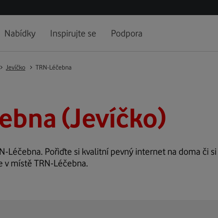
Nabídky
Inspirujte se
Podpora
Jevíčko
TRN-Léčebna
ebna (Jevíčko)
N-Léčebna. Pořiďte si kvalitní pevný internet na doma či si
ze v místě TRN-Léčebna.