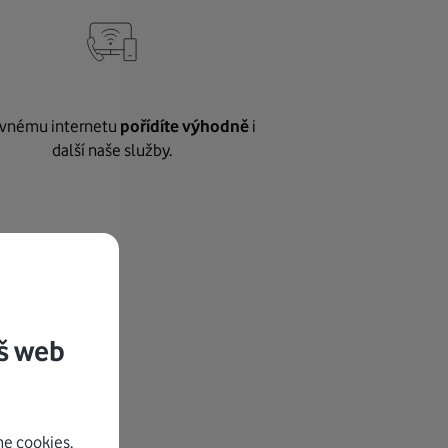
vnému internetu
pořídíte výhodně
i
další naše služby.
š web
e cookies.