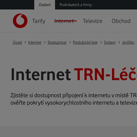
Osobní
Podnikatelé a firmy
Tarify
Internet
Televize
Obchod
Úvod
Internet
Dostupnost
Pardubický kraj
Svitavy
Jevíčko
Internet
TRN-Léč
Zjistěte si dostupnost připojení k internetu v místě TR
ověřte pokrytí vysokorychlostního internetu a televi