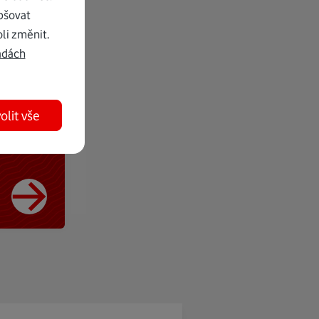
pšovat
li změnit.
adách
olit vše