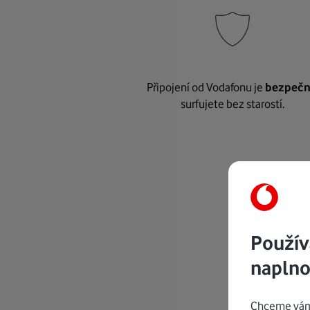
Připojení od Vodafonu je
bezpeč
surfujete bez starostí.
Použív
naplno
Chceme vám 