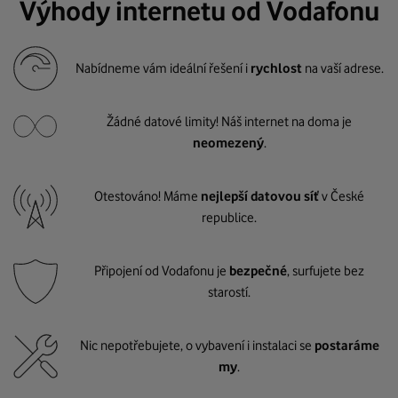
Výhody internetu od Vodafonu
Nabídneme vám ideální řešení i
rychlost
na vaší adrese.
Žádné datové limity! Náš internet na doma je
neomezený
.
Otestováno! Máme
nejlepší datovou síť
v České
republice.
Připojení od Vodafonu je
bezpečné
, surfujete bez
starostí.
Nic nepotřebujete, o vybavení i instalaci se
postaráme
my
.