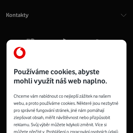
Výkonný bezdrátový modem s Wi-Fi standardem 802.11
ac a pokrytím ve dvou pásmech 2,4 i 5 GHz, který zajistí
Kontakty
silný signál pro celou domácnost. Kompaktní rozměry 21
x 16 x 4 cm, 4 Gigabitové LAN porty a rychlost až 500
Mb/s.
Více o COMPAL CH7465VF
Používáme cookies, abyste
mohli využít náš web naplno.
Chceme vám nabídnout co nejlepší zážitek na našem
Spojte se s Vodafonem
webu, a proto používáme cookies. Některé jsou nezbytné
pro správné fungování stránek, jiné nám pomáhají
Zyxel VMG8623-T50B
:
zlepšovat obsah, měřit návštěvnost nebo přizpůsobit
Rozměry modemu jsou 16 x 22 x 7,5 cm (včetně stojánku)
reklamu. Svůj výběr můžete kdykoli změnit. Více si
a nabízí 4 gigabitové LAN porty a bezdrátové připojení Wi-
můžete přečíst v
Prohlášení o zpracování osobních údajů