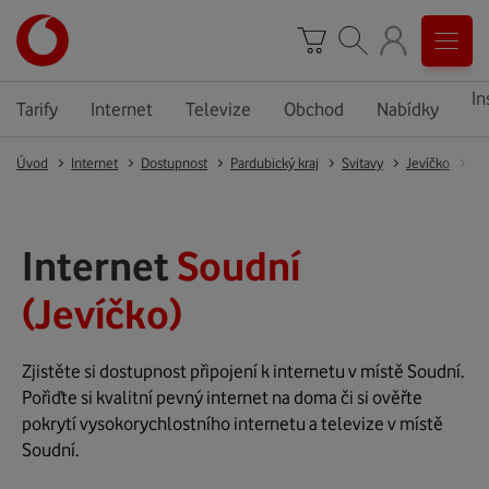
In
Tarify
Internet
Televize
Obchod
Nabídky
Úvod
Internet
Dostupnost
Pardubický kraj
Svitavy
Jevíčko
Je
Internet
Soudní
(Jevíčko)
Zjistěte si dostupnost připojení k internetu v místě Soudní.
Pořiďte si kvalitní pevný internet na doma či si ověřte
pokrytí vysokorychlostního internetu a televize v místě
Soudní.