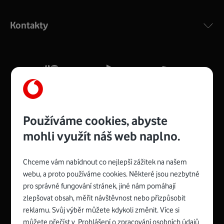
Výkonný bezdrátový modem s Wi-Fi standardem 802.11
ac a pokrytím ve dvou pásmech 2,4 i 5 GHz, který zajistí
Kontakty
silný signál pro celou domácnost. Kompaktní rozměry 21
x 16 x 4 cm, 4 Gigabitové LAN porty a rychlost až 500
Mb/s.
Více o COMPAL CH7465VF
Používáme cookies, abyste
mohli využít náš web naplno.
Chceme vám nabídnout co nejlepší zážitek na našem
Spojte se s Vodafonem
webu, a proto používáme cookies. Některé jsou nezbytné
pro správné fungování stránek, jiné nám pomáhají
Zyxel VMG8623-T50B
:
zlepšovat obsah, měřit návštěvnost nebo přizpůsobit
Rozměry modemu jsou 16 x 22 x 7,5 cm (včetně stojánku)
reklamu. Svůj výběr můžete kdykoli změnit. Více si
a nabízí 4 gigabitové LAN porty a bezdrátové připojení Wi-
můžete přečíst v
Prohlášení o zpracování osobních údajů