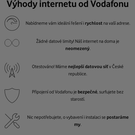
Výhody internetu od Vodafonu
Nabídneme vám ideální řešení i
rychlost
na vaší adrese.
Žádné datové limity! Náš internet na doma je
neomezený
.
Otestováno! Máme
nejlepší datovou síť
v České
republice.
Připojení od Vodafonu je
bezpečné
, surfujete bez
starostí.
Nic nepotřebujete, o vybavení i instalaci se
postaráme
my
.