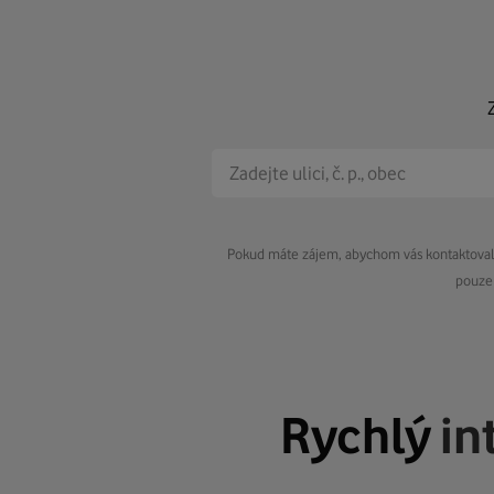
Pokud máte zájem, abychom vás kontaktovali 
pouze 
Rychlý
in