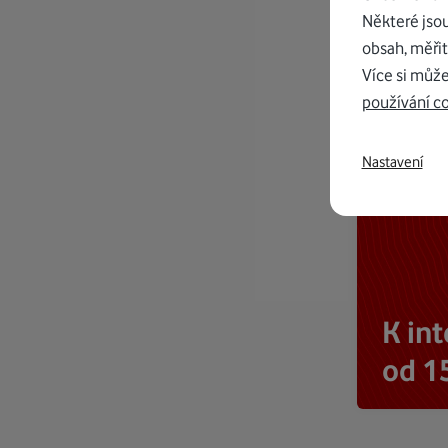
Některé jso
obsah, měřit
Více si může
používání c
Nastavení
K in
od 1