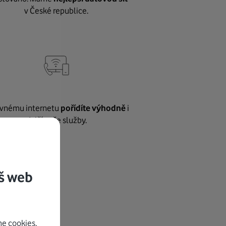
v České republice.
vnému internetu
pořídíte výhodně
i
další naše služby.
š web
e cookies.