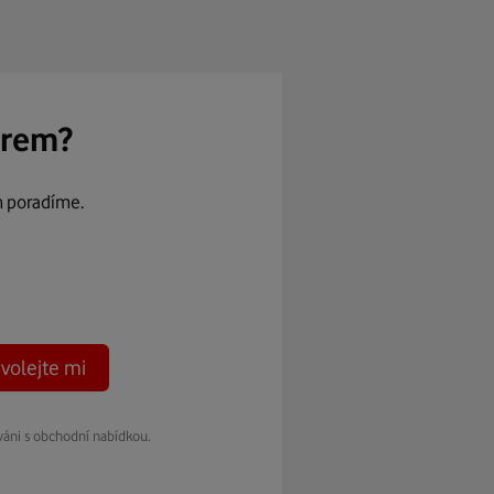
ěrem?
m poradíme.
volejte mi
váni s obchodní nabídkou.