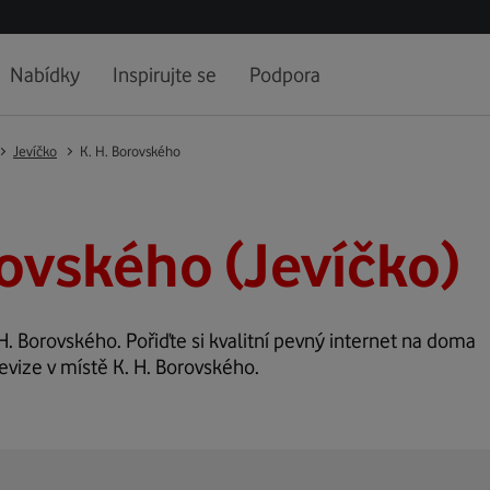
Nabídky
Inspirujte se
Podpora
Jevíčko
K. H. Borovského
rovského (Jevíčko)
 H. Borovského. Pořiďte si kvalitní pevný internet na doma
levize v místě K. H. Borovského.