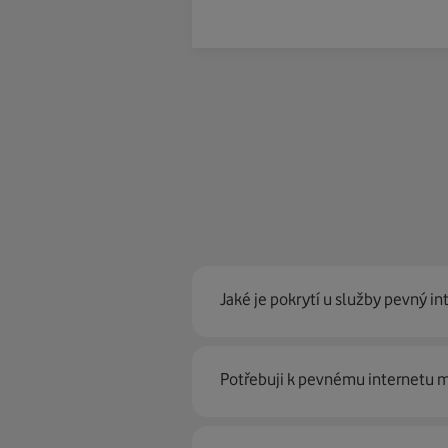
Jaké je pokrytí u služby pevný in
Pevný internet můžeme nabídn
Potřebuji k pevnému internetu
optické sítě. Díky tomu umíme na