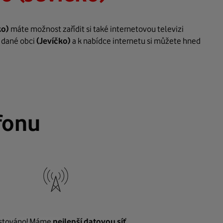
ko)
máte možnost zařídit si také internetovou televizi
 dané obci
(Jevíčko)
a k nabídce internetu si můžete hned
fonu
stováno! Máme
nejlepší datovou síť