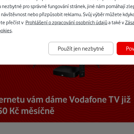
u nezbytné pro správné fungování stránek, jiné nám pomáhají zle
 návštěvnost nebo přizpůsobit reklamu. Svůj výběr můžete kdyko
te přečíst v
Prohlášení o zpracování osobních údajů
a také v
Zás
ookies
.
Použít jen nezbytné
Pov
ternetu vám dáme Vodafone TV již
50 Kč měsíčně