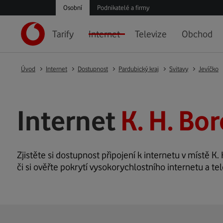
Osobní
Podnikatelé a firmy
Tarify
Internet
Televize
Obchod
Úvod
Internet
Dostupnost
Pardubický kraj
Svitavy
Jevíčko
Internet
K. H. Bo
Zjistěte si dostupnost připojení k internetu v místě K.
či si ověřte pokrytí vysokorychlostního internetu a te