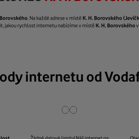
. Borovského
. Na každé adrese v místě
K. H. Borovského
(Jevíč
it, jakou rychlost internetu nabízíme v místě
K. H. Borovského
v
ody internetu od Voda
lost
Žádné datové limity! Náš internet na
Ote