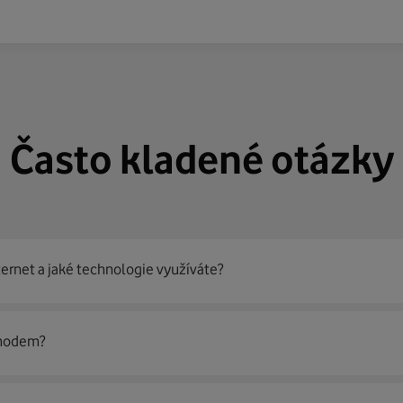
Často kladené otázky
ternet a jaké technologie využíváte?
out
99 % českých domácností
prostřednictvím několika technol
 modem?
jít nejoptimálnější řešení na vaší adrese.