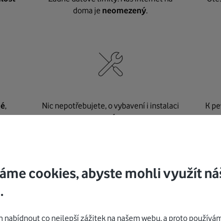
doma je
neomezený
.
né
,
Nic nepotřebujete, o vybavení i instalaci
K pe
se
postaráme my
.
áme cookies, abyste mohli využít ná
Mohlo by vás zajímat
.
nabídnout co nejlepší zážitek na našem webu, a proto používám