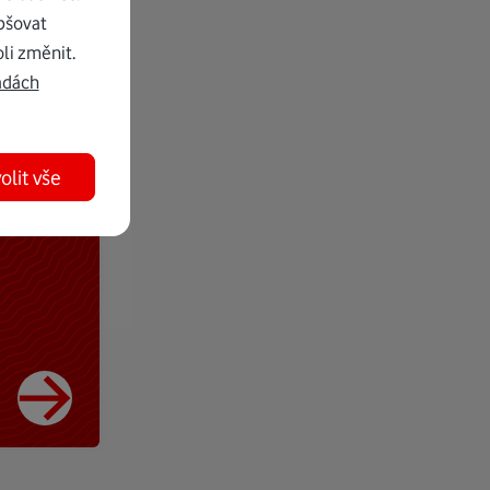
pšovat
li změnit.
adách
olit vše