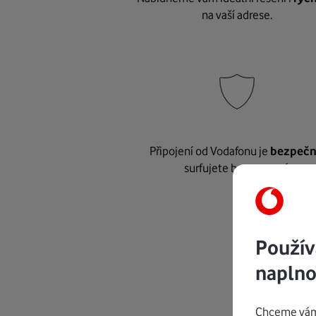
na vaší adrese.
Připojení od Vodafonu je
bezpeč
surfujete bez starostí.
Použív
naplno
Chceme vám 