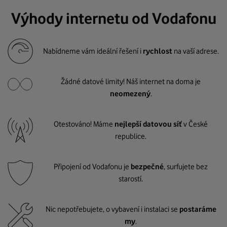
Výhody internetu od Vodafonu
Nabídneme vám ideální řešení i
rychlost
na vaší adrese.
Žádné datové limity! Náš internet na doma je
neomezený
.
Otestováno! Máme
nejlepší datovou síť
v České
republice.
Připojení od Vodafonu je
bezpečné
, surfujete bez
starostí.
Nic nepotřebujete, o vybavení i instalaci se
postaráme
my
.