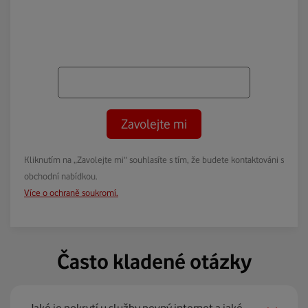
Zavolejte mi
Kliknutím na „Zavolejte mi“ souhlasíte s tím, že budete kontaktováni s
obchodní nabídkou.
Více o ochraně soukromí.
Často kladené otázky
Jaké je pokrytí u služby pevný internet a jaké