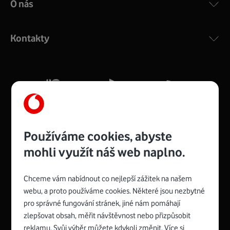
O nás
COMPAL CH7465VF
:
Výkonný bezdrátový modem s Wi-Fi standardem 802.11
ac a pokrytím ve dvou pásmech 2,4 i 5 GHz, který zajistí
Kontakty
silný signál pro celou domácnost. Kompaktní rozměry 21
x 16 x 4 cm, 4 Gigabitové LAN porty a rychlost až 500
Mb/s.
Více o COMPAL CH7465VF
Používáme cookies, abyste
mohli využít náš web naplno.
Chceme vám nabídnout co nejlepší zážitek na našem
Spojte se s Vodafonem
webu, a proto používáme cookies. Některé jsou nezbytné
pro správné fungování stránek, jiné nám pomáhají
Zyxel VMG8623-T50B
:
zlepšovat obsah, měřit návštěvnost nebo přizpůsobit
Rozměry modemu jsou 16 x 22 x 7,5 cm (včetně stojánku)
reklamu. Svůj výběr můžete kdykoli změnit. Více si