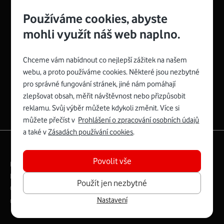
Používáme cookies, abyste
mohli využít náš web naplno.
Chceme vám nabídnout co nejlepší zážitek na našem
Spojte se s Vodafonem
webu, a proto používáme cookies. Některé jsou nezbytné
pro správné fungování stránek, jiné nám pomáhají
Zyxel VMG8623-T50B
:
zlepšovat obsah, měřit návštěvnost nebo přizpůsobit
Rozměry modemu jsou 16 x 22 x 7,5 cm (včetně stojánku)
reklamu. Svůj výběr můžete kdykoli změnit. Více si
a nabízí 4 gigabitové LAN porty a bezdrátové připojení Wi-
můžete přečíst v
Prohlášení o zpracování osobních údajů
Fi ve verzích 802.11 b/g/n/ac pro frekvenci 2,4 GHz a
a také v
Zásadách používání cookies
.
802.11 a/b/g/n/ac pro frekvenci 5 GHz s rychlostí až 866
|
English
Mapa webu
Mb/s.
Povolit vše
Právní­ podmí­nky
Ochrana soukromí­
Více o Zyxel VMG8623-T50B
Digitální odpovědnost
Cookies
Dokumenty
Použít jen nezbytné
Ceník
Nastavení
Copyright © 2026 Vodafone Czech Republic a.s.