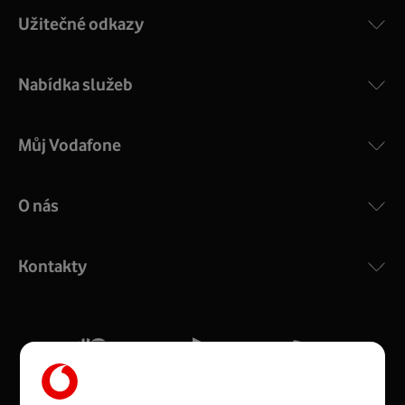
Užitečné odkazy
Nabídka služeb
Můj Vodafone
O nás
COMPAL CH7465VF
:
Výkonný bezdrátový modem s Wi-Fi standardem 802.11
ac a pokrytím ve dvou pásmech 2,4 i 5 GHz, který zajistí
Kontakty
silný signál pro celou domácnost. Kompaktní rozměry 21
x 16 x 4 cm, 4 Gigabitové LAN porty a rychlost až 500
Mb/s.
Více o COMPAL CH7465VF