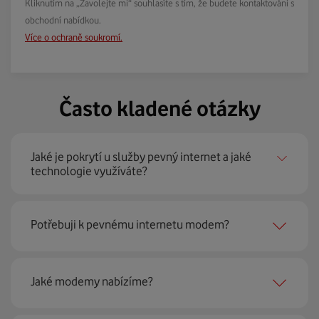
Kliknutím na „Zavolejte mi“ souhlasíte s tím, že budete kontaktováni s
obchodní nabídkou.
Více o ochraně soukromí.
Často kladené otázky
Jaké je pokrytí u služby pevný internet a jaké
technologie využíváte?
Pevný internet můžeme nabídnout
99 % českých
Potřebuji k pevnému internetu modem?
domácností
prostřednictvím několika technologií jako
jsou 4G LTE, xDSL nebo optické sítě. Díky tomu umíme
najít nejoptimálnější řešení na vaší adrese.
Ano, potřebujete. Rádi vám ho poskytneme na splátky. U
Jaké modemy nabízíme?
modemu od Vodafonu navíc garantujeme plnou
technickou podporu.