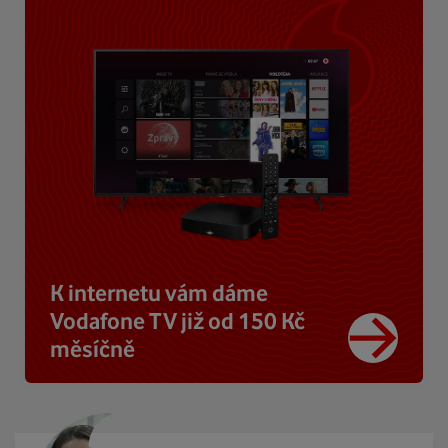
K internetu vám dáme
Vodafone TV již od 150 Kč
měsíčně