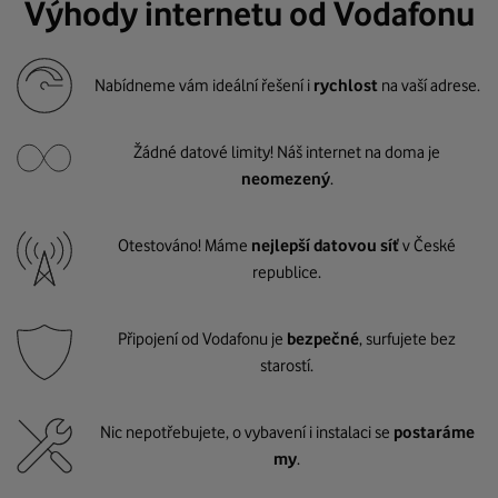
Výhody internetu od Vodafonu
Nabídneme vám ideální řešení i
rychlost
na vaší adrese.
Žádné datové limity! Náš internet na doma je
neomezený
.
Otestováno! Máme
nejlepší datovou síť
v České
republice.
Připojení od Vodafonu je
bezpečné
, surfujete bez
starostí.
Nic nepotřebujete, o vybavení i instalaci se
postaráme
my
.