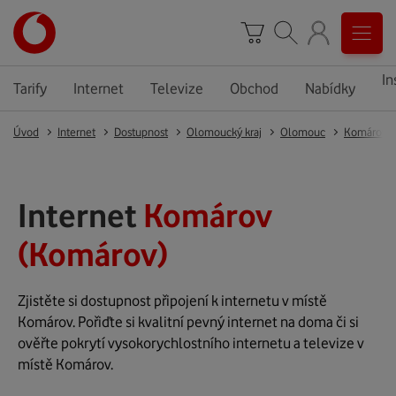
In
Tarify
Internet
Televize
Obchod
Nabídky
Úvod
Internet
Dostupnost
Olomoucký kraj
Olomouc
Komárov
Internet
Komárov
(Komárov)
Zjistěte si dostupnost připojení k internetu v místě
Komárov. Pořiďte si kvalitní pevný internet na doma či si
ověřte pokrytí vysokorychlostního internetu a televize v
místě Komárov.