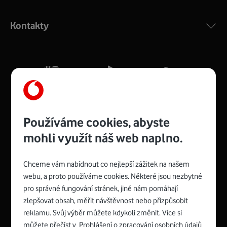
Výkonný bezdrátový modem s Wi-Fi standardem 802.11
ac a pokrytím ve dvou pásmech 2,4 i 5 GHz, který zajistí
Kontakty
silný signál pro celou domácnost. Kompaktní rozměry 21
x 16 x 4 cm, 4 Gigabitové LAN porty a rychlost až 500
Mb/s.
Více o COMPAL CH7465VF
Používáme cookies, abyste
mohli využít náš web naplno.
Chceme vám nabídnout co nejlepší zážitek na našem
Spojte se s Vodafonem
webu, a proto používáme cookies. Některé jsou nezbytné
pro správné fungování stránek, jiné nám pomáhají
Zyxel VMG8623-T50B
:
zlepšovat obsah, měřit návštěvnost nebo přizpůsobit
Rozměry modemu jsou 16 x 22 x 7,5 cm (včetně stojánku)
reklamu. Svůj výběr můžete kdykoli změnit. Více si
a nabízí 4 gigabitové LAN porty a bezdrátové připojení Wi-
můžete přečíst v
Prohlášení o zpracování osobních údajů