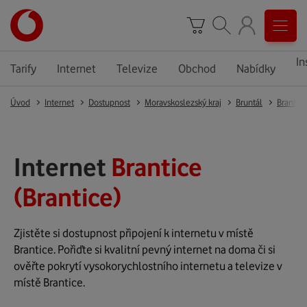
In
Tarify
Internet
Televize
Obchod
Nabídky
Úvod
Internet
Dostupnost
Moravskoslezský kraj
Bruntál
Brantice
Internet
Brantice
(Brantice)
Zjistěte si dostupnost připojení k internetu v místě
Brantice. Pořiďte si kvalitní pevný internet na doma či si
ověřte pokrytí vysokorychlostního internetu a televize v
místě Brantice.