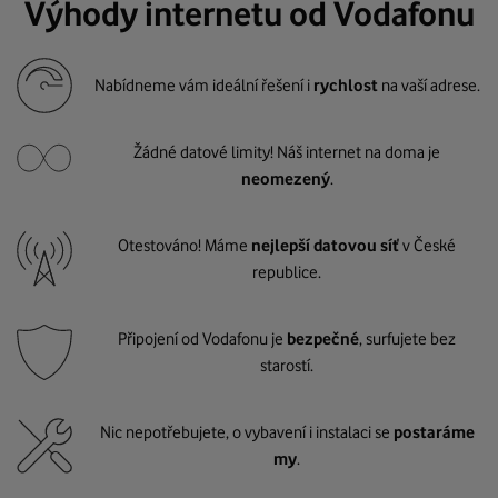
Výhody internetu od Vodafonu
Nabídneme vám ideální řešení i
rychlost
na vaší adrese.
Žádné datové limity! Náš internet na doma je
neomezený
.
Otestováno! Máme
nejlepší datovou síť
v České
republice.
Připojení od Vodafonu je
bezpečné
, surfujete bez
starostí.
Nic nepotřebujete, o vybavení i instalaci se
postaráme
my
.