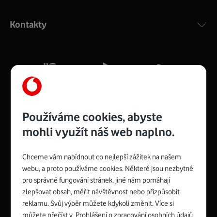
Výkonný bezdrátový modem s Wi-Fi standardem 802.11
ac a pokrytím ve dvou pásmech 2,4 i 5 GHz, který zajistí
Kontakty
silný signál pro celou domácnost. Kompaktní rozměry 21
x 16 x 4 cm, 4 Gigabitové LAN porty a rychlost až 500
Mb/s.
Více o COMPAL CH7465VF
Používáme cookies, abyste
mohli využít náš web naplno.
Chceme vám nabídnout co nejlepší zážitek na našem
Spojte se s Vodafonem
webu, a proto používáme cookies. Některé jsou nezbytné
pro správné fungování stránek, jiné nám pomáhají
Zyxel VMG8623-T50B
:
zlepšovat obsah, měřit návštěvnost nebo přizpůsobit
Rozměry modemu jsou 16 x 22 x 7,5 cm (včetně stojánku)
reklamu. Svůj výběr můžete kdykoli změnit. Více si
a nabízí 4 gigabitové LAN porty a bezdrátové připojení Wi-
můžete přečíst v
Prohlášení o zpracování osobních údajů