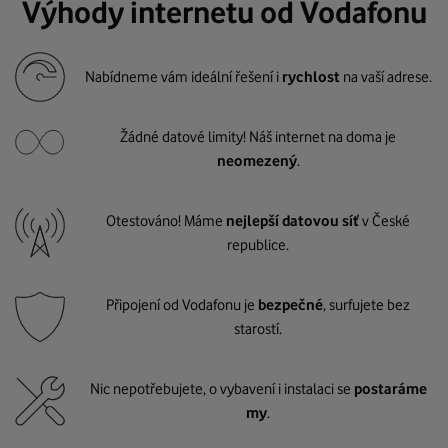
Výhody internetu od Vodafonu
Nabídneme vám ideální řešení i
rychlost
na vaší adrese.
Žádné datové limity! Náš internet na doma je
neomezený
.
Otestováno! Máme
nejlepší datovou síť
v České
republice.
Připojení od Vodafonu je
bezpečné
, surfujete bez
starostí.
Nic nepotřebujete, o vybavení i instalaci se
postaráme
my
.