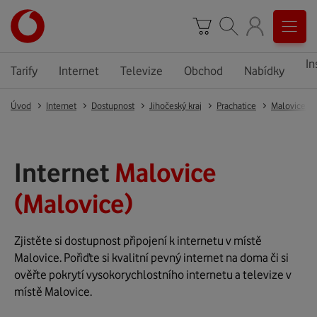
In
Tarify
Internet
Televize
Obchod
Nabídky
Úvod
Internet
Dostupnost
Jihočeský kraj
Prachatice
Malovice
Internet
Malovice
(Malovice)
Zjistěte si dostupnost připojení k internetu v místě
Malovice. Pořiďte si kvalitní pevný internet na doma či si
ověřte pokrytí vysokorychlostního internetu a televize v
místě Malovice.