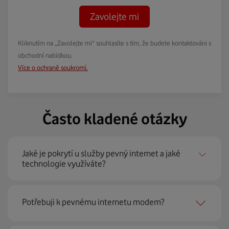
Zavolejte mi
Kliknutím na „Zavolejte mi“ souhlasíte s tím, že budete kontaktováni s
obchodní nabídkou.
Více o ochraně soukromí.
Často kladené otázky
Jaké je pokrytí u služby pevný internet a jaké
technologie využíváte?
Pevný internet můžeme nabídnout
99 % českých
Potřebuji k pevnému internetu modem?
domácností
prostřednictvím několika technologií jako
jsou 4G LTE, xDSL nebo optické sítě. Díky tomu umíme