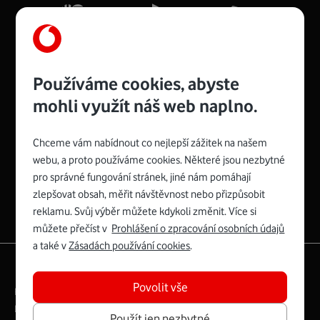
Více o COMPAL CH7465VF
Používáme cookies, abyste
mohli využít náš web naplno.
Chceme vám nabídnout co nejlepší zážitek na našem
Spojte se s Vodafonem
webu, a proto používáme cookies. Některé jsou nezbytné
pro správné fungování stránek, jiné nám pomáhají
Zyxel VMG8623-T50B
:
zlepšovat obsah, měřit návštěvnost nebo přizpůsobit
Rozměry modemu jsou 16 x 22 x 7,5 cm (včetně stojánku)
reklamu. Svůj výběr můžete kdykoli změnit. Více si
a nabízí 4 gigabitové LAN porty a bezdrátové připojení Wi-
můžete přečíst v
Prohlášení o zpracování osobních údajů
Fi ve verzích 802.11 b/g/n/ac pro frekvenci 2,4 GHz a
a také v
Zásadách používání cookies
.
802.11 a/b/g/n/ac pro frekvenci 5 GHz s rychlostí až 866
|
English
Mapa webu
Mb/s.
Povolit vše
Právní­ podmí­nky
Ochrana soukromí­
Více o Zyxel VMG8623-T50B
Digitální odpovědnost
Cookies
Dokumenty
Použít jen nezbytné