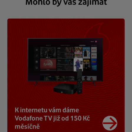
Mohlo by vás zajímat
K internetu vám dáme
Vodafone TV již od 150 Kč
měsíčně