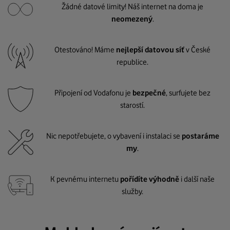
Žádné datové limity! Náš internet na doma je
neomezený
.
Otestováno! Máme
nejlepší datovou síť
v České
republice.
Připojení od Vodafonu je
bezpečné
, surfujete bez
starostí.
Nic nepotřebujete, o vybavení i instalaci se
postaráme
my
.
K pevnému internetu
pořídíte výhodně
i další naše
služby.