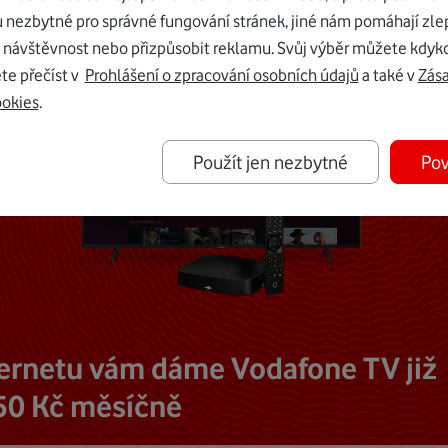
u nezbytné pro správné fungování stránek, jiné nám pomáhají zle
 návštěvnost nebo přizpůsobit reklamu. Svůj výběr můžete kdyko
te přečíst v
Prohlášení o zpracování osobních údajů
a také v
Zás
ookies
.
Použít jen nezbytné
Pov
ternetu vám dáme Vodafone TV již
50 Kč měsíčně