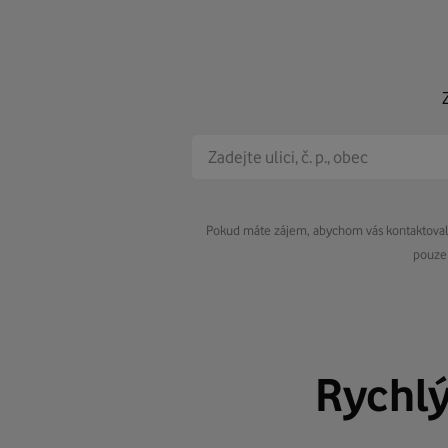
Pokud máte zájem, abychom vás kontaktovali 
pouze 
Rychl