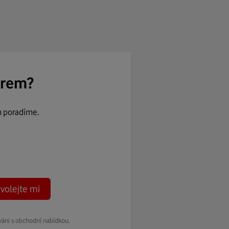
ěrem?
m poradíme.
volejte mi
váni s obchodní nabídkou.