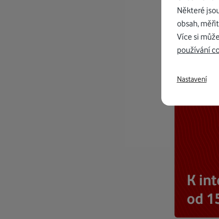
Některé jso
obsah, měřit
Více si může
používání c
Nastavení
K in
od 1