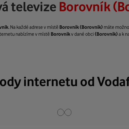
á televize
Borovník (B
vník
. Na každé adrese v místě
Borovník
(Borovník)
máte možnost 
internetu nabízíme v místě
Borovník
v dané obci
(Borovník)
a k n
ody internetu od Voda