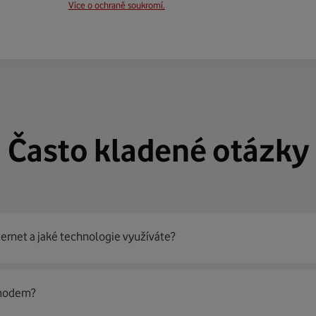
Více o ochraně soukromí.
Často kladené otázky
ternet a jaké technologie využíváte?
out
99 % českých domácností
prostřednictvím několika technol
 modem?
jít nejoptimálnější řešení na vaší adrese.