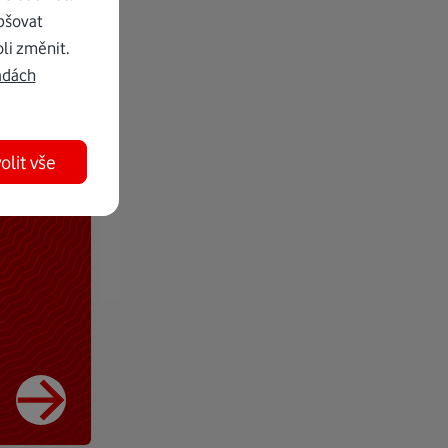
pšovat
li změnit.
adách
olit vše