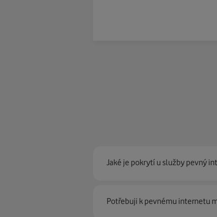
Jaké je pokrytí u služby pevný in
Pevný internet můžeme nabídn
Potřebuji k pevnému internetu
optické sítě. Díky tomu umíme na