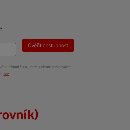
e
Ověřit dostupnost
vé telefonní číslo, které budeme zpracovávat
ete
zde
.
rovník)