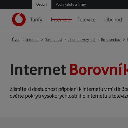
Osobní
Podnikatelé a firmy
Tarify
Internet
Televize
Obchod
Úvod
Internet
Dostupnost
Jihomoravský kraj
Brno-venkov
Internet
Borovník
Zjistěte si dostupnost připojení k internetu v místě Bor
ověřte pokrytí vysokorychlostního internetu a televiz