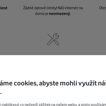
lost
Žádné datové limity! Náš internet na
Ote
doma je
neomezený
.
né
,
Nic nepotřebujete, o vybavení i instalaci
K pe
se
postaráme my
.
áme cookies, abyste mohli využít ná
.
Mohlo by vás zajímat
nabídnout co nejlepší zážitek na našem webu, a proto používám