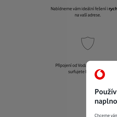
Nabídneme vám ideální řešení i
rych
na vaší adrese.
Připojení od Vodafonu je
bezpeč
surfujete bez starostí.
Použív
naplno
Chceme vám 