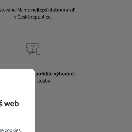
stováno! Máme
nejlepší datovou síť
v České republice.
vnému internetu
pořídíte výhodně
i
další naše služby.
š web
e cookies.