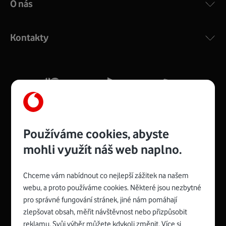
O nás
COMPAL CH7465VF
:
Výkonný bezdrátový modem s Wi-Fi standardem 802.11
ac a pokrytím ve dvou pásmech 2,4 i 5 GHz, který zajistí
Kontakty
silný signál pro celou domácnost. Kompaktní rozměry 21
x 16 x 4 cm, 4 Gigabitové LAN porty a rychlost až 500
Mb/s.
Více o COMPAL CH7465VF
Používáme cookies, abyste
mohli využít náš web naplno.
Chceme vám nabídnout co nejlepší zážitek na našem
Spojte se s Vodafonem
webu, a proto používáme cookies. Některé jsou nezbytné
pro správné fungování stránek, jiné nám pomáhají
Zyxel VMG8623-T50B
:
zlepšovat obsah, měřit návštěvnost nebo přizpůsobit
Rozměry modemu jsou 16 x 22 x 7,5 cm (včetně stojánku)
reklamu. Svůj výběr můžete kdykoli změnit. Více si