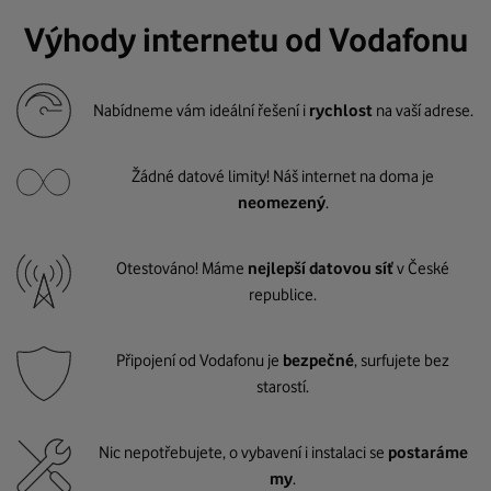
Výhody internetu od Vodafonu
Nabídneme vám ideální řešení i
rychlost
na vaší adrese.
Žádné datové limity! Náš internet na doma je
neomezený
.
Otestováno! Máme
nejlepší datovou síť
v České
republice.
Připojení od Vodafonu je
bezpečné
, surfujete bez
starostí.
Nic nepotřebujete, o vybavení i instalaci se
postaráme
my
.