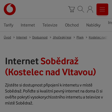
In
Tarify
Internet
Televize
Obchod
Nabídky
Úvod
Internet
Dostupnost
Jihočeský kraj
Písek
Kostelec nad Vlt
Internet
Sobědraž
(Kostelec nad Vltavou)
Zjistěte si dostupnost připojení k internetu v místě
Sobědraž. Pořiďte si kvalitní pevný internet na doma či si
ověřte pokrytí vysokorychlostního internetu a televize v
místě Sobědraž.