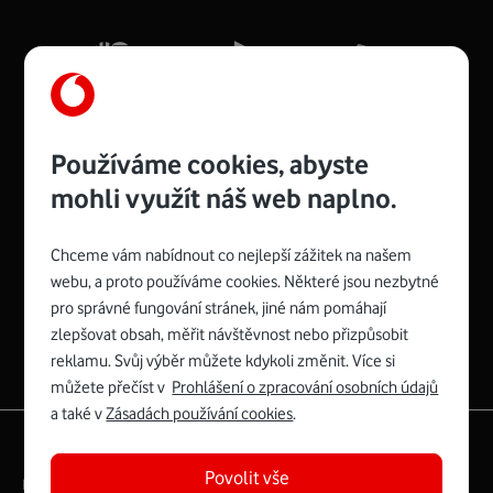
Mb/s.
Více o COMPAL CH7465VF
Používáme cookies, abyste
mohli využít náš web naplno.
Chceme vám nabídnout co nejlepší zážitek na našem
Spojte se s Vodafonem
webu, a proto používáme cookies. Některé jsou nezbytné
pro správné fungování stránek, jiné nám pomáhají
Zyxel VMG8623-T50B
:
zlepšovat obsah, měřit návštěvnost nebo přizpůsobit
Rozměry modemu jsou 16 x 22 x 7,5 cm (včetně stojánku)
reklamu. Svůj výběr můžete kdykoli změnit. Více si
a nabízí 4 gigabitové LAN porty a bezdrátové připojení Wi-
můžete přečíst v
Prohlášení o zpracování osobních údajů
Fi ve verzích 802.11 b/g/n/ac pro frekvenci 2,4 GHz a
a také v
Zásadách používání cookies
.
802.11 a/b/g/n/ac pro frekvenci 5 GHz s rychlostí až 866
|
English
Mapa webu
Mb/s.
Povolit vše
Právní­ podmí­nky
Ochrana soukromí­
Více o Zyxel VMG8623-T50B