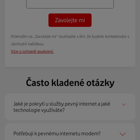
Zavolejte mi
Kliknutím na „Zavolejte mi“ souhlasíte s tím, že budete kontaktováni s
obchodní nabídkou.
Více o ochraně soukromí.
Často kladené otázky
Jaké je pokrytí u služby pevný internet a jaké
technologie využíváte?
Pevný internet můžeme nabídnout
99 % českých
Potřebuji k pevnému internetu modem?
domácností
prostřednictvím několika technologií jako