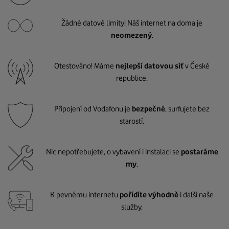
Žádné datové limity! Náš internet na doma je
neomezený
.
Otestováno! Máme
nejlepší datovou síť
v České
republice.
Připojení od Vodafonu je
bezpečné
, surfujete bez
starostí.
Nic nepotřebujete, o vybavení i instalaci se
postaráme
my
.
K pevnému internetu
pořídíte výhodně
i další naše
služby.