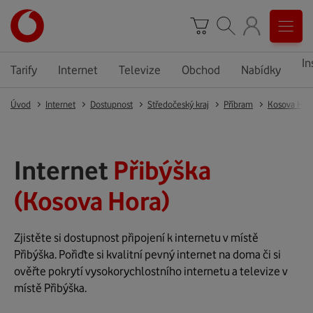
In
Tarify
Internet
Televize
Obchod
Nabídky
Úvod
Internet
Dostupnost
Středočeský kraj
Příbram
Kosova Hor
Internet
Přibýška
(Kosova Hora)
Zjistěte si dostupnost připojení k internetu v místě
Přibýška. Pořiďte si kvalitní pevný internet na doma či si
ověřte pokrytí vysokorychlostního internetu a televize v
místě Přibýška.