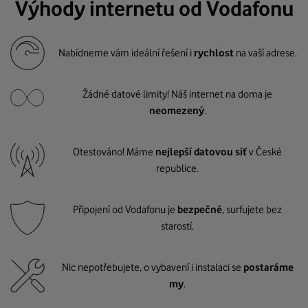
Výhody internetu od Vodafonu
Nabídneme vám ideální řešení i
rychlost
na vaší adrese.
Žádné datové limity! Náš internet na doma je
neomezený
.
Otestováno! Máme
nejlepší datovou síť
v České
republice.
Připojení od Vodafonu je
bezpečné
, surfujete bez
starostí.
Nic nepotřebujete, o vybavení i instalaci se
postaráme
my
.