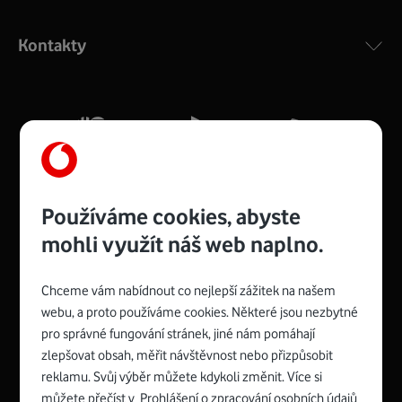
Výkonný bezdrátový modem s Wi-Fi standardem 802.11
ac a pokrytím ve dvou pásmech 2,4 i 5 GHz, který zajistí
Kontakty
silný signál pro celou domácnost. Kompaktní rozměry 21
x 16 x 4 cm, 4 Gigabitové LAN porty a rychlost až 500
Mb/s.
Více o COMPAL CH7465VF
Používáme cookies, abyste
mohli využít náš web naplno.
Chceme vám nabídnout co nejlepší zážitek na našem
Spojte se s Vodafonem
webu, a proto používáme cookies. Některé jsou nezbytné
pro správné fungování stránek, jiné nám pomáhají
Zyxel VMG8623-T50B
:
zlepšovat obsah, měřit návštěvnost nebo přizpůsobit
Rozměry modemu jsou 16 x 22 x 7,5 cm (včetně stojánku)
reklamu. Svůj výběr můžete kdykoli změnit. Více si
a nabízí 4 gigabitové LAN porty a bezdrátové připojení Wi-
můžete přečíst v
Prohlášení o zpracování osobních údajů