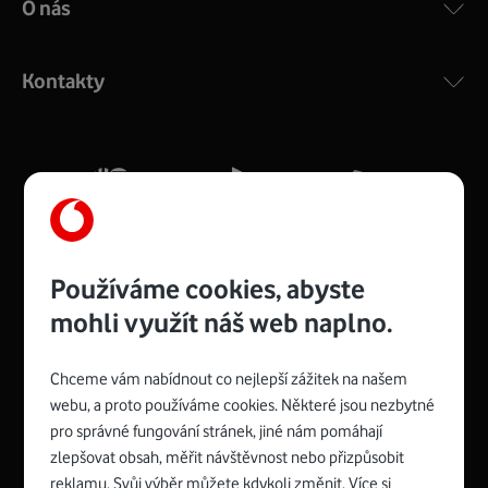
O nás
COMPAL CH7465VF
:
Výkonný bezdrátový modem s Wi-Fi standardem 802.11
ac a pokrytím ve dvou pásmech 2,4 i 5 GHz, který zajistí
Kontakty
silný signál pro celou domácnost. Kompaktní rozměry 21
x 16 x 4 cm, 4 Gigabitové LAN porty a rychlost až 500
Mb/s.
Více o COMPAL CH7465VF
Používáme cookies, abyste
mohli využít náš web naplno.
Chceme vám nabídnout co nejlepší zážitek na našem
Spojte se s Vodafonem
webu, a proto používáme cookies. Některé jsou nezbytné
pro správné fungování stránek, jiné nám pomáhají
Zyxel VMG8623-T50B
:
zlepšovat obsah, měřit návštěvnost nebo přizpůsobit
Rozměry modemu jsou 16 x 22 x 7,5 cm (včetně stojánku)
reklamu. Svůj výběr můžete kdykoli změnit. Více si