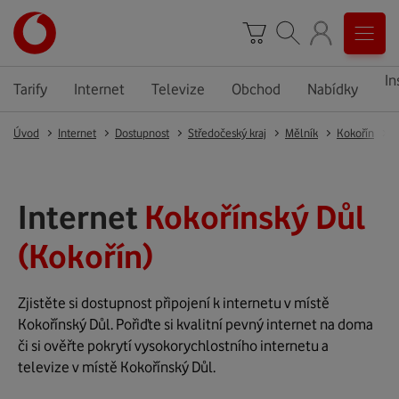
In
Tarify
Internet
Televize
Obchod
Nabídky
Úvod
Internet
Dostupnost
Středočeský kraj
Mělník
Kokořín
K
Internet
Kokořínský Důl
(Kokořín)
Zjistěte si dostupnost připojení k internetu v místě
Kokořínský Důl. Pořiďte si kvalitní pevný internet na doma
či si ověřte pokrytí vysokorychlostního internetu a
televize v místě Kokořínský Důl.