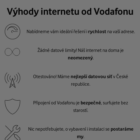
Výhody internetu od Vodafonu
Nabídneme vám ideální řešení i
rychlost
na vaší adrese.
Žádné datové limity! Náš internet na doma je
neomezený
.
Otestováno! Máme
nejlepší datovou síť
v České
republice.
Připojení od Vodafonu je
bezpečné
, surfujete bez
starostí.
Nic nepotřebujete, o vybavení i instalaci se
postaráme
my
.