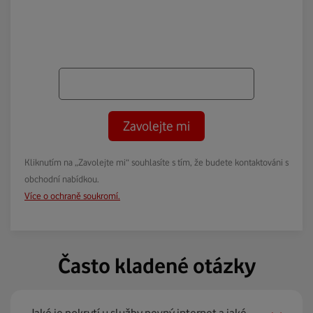
Zavolejte mi
Kliknutím na „Zavolejte mi“ souhlasíte s tím, že budete kontaktováni s
obchodní nabídkou.
Více o ochraně soukromí.
Často kladené otázky
Jaké je pokrytí u služby pevný internet a jaké